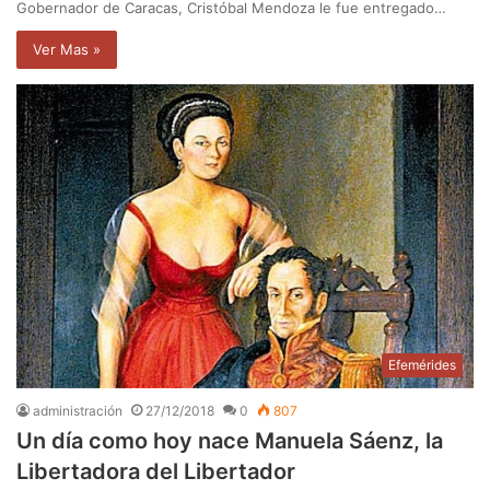
Gobernador de Caracas, Cristóbal Mendoza le fue entregado…
Ver Mas »
Efemérides
administración
27/12/2018
0
807
Un día como hoy nace Manuela Sáenz, la
Libertadora del Libertador