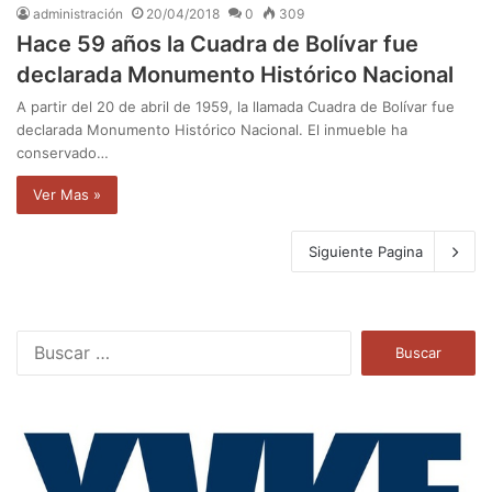
administración
20/04/2018
0
309
Hace 59 años la Cuadra de Bolívar fue
declarada Monumento Histórico Nacional
A partir del 20 de abril de 1959, la llamada Cuadra de Bolívar fue
declarada Monumento Histórico Nacional. El inmueble ha
conservado…
Ver Mas »
Siguiente Pagina
B
u
s
c
a
r
: