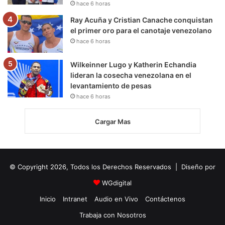
hace 6 horas
Ray Acuña y Cristian Canache conquistan
el primer oro para el canotaje venezolano
hace 6 horas
Wilkeinner Lugo y Katherin Echandia
lideran la cosecha venezolana en el
levantamiento de pesas
hace 6 horas
Cargar Mas
© Copyright 2026, Todos los Derechos Reservados | Diseño por
WGdigital
Inicio
Intranet
Audio en Vivo
Contáctenos
Trabaja con Nosotros