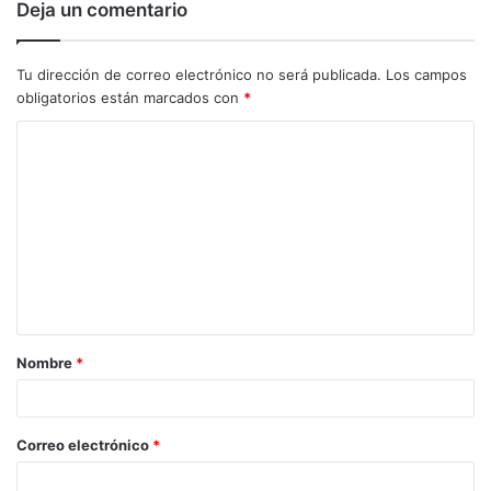
Deja un comentario
Tu dirección de correo electrónico no será publicada.
Los campos
obligatorios están marcados con
*
C
o
m
e
n
t
a
Nombre
*
r
i
o
Correo electrónico
*
*