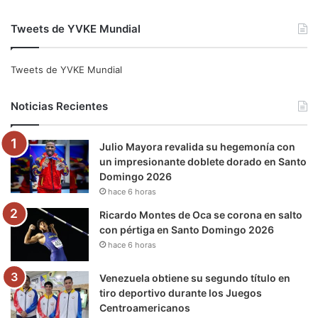
a
w
o
n
e
i
Tweets de YVKE Mundial
c
i
u
s
l
k
e
t
T
t
e
T
Tweets de YVKE Mundial
b
t
u
a
g
o
Noticias Recientes
o
e
b
g
r
k
Julio Mayora revalida su hegemonía con
o
r
e
r
a
un impresionante doblete dorado en Santo
Domingo 2026
k
a
m
hace 6 horas
m
Ricardo Montes de Oca se corona en salto
con pértiga en Santo Domingo 2026
hace 6 horas
Venezuela obtiene su segundo título en
tiro deportivo durante los Juegos
Centroamericanos