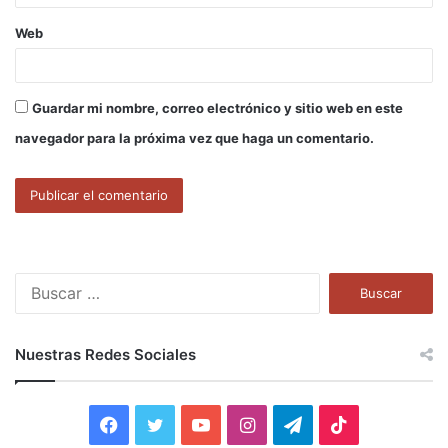
Web
Guardar mi nombre, correo electrónico y sitio web en este
navegador para la próxima vez que haga un comentario.
B
u
s
c
Nuestras Redes Sociales
a
r
:
F
T
Y
I
T
T