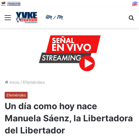
Menu
B
Inicio
/
Efemérides
Efemérides
Un día como hoy nace
Manuela Sáenz, la Libertadora
del Libertador