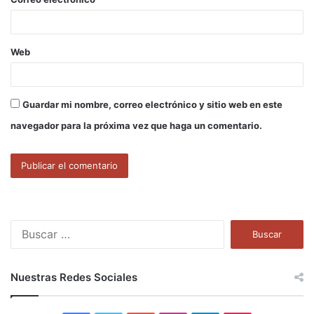
*
Web
Guardar mi nombre, correo electrónico y sitio web en este
navegador para la próxima vez que haga un comentario.
B
u
s
c
Nuestras Redes Sociales
a
r