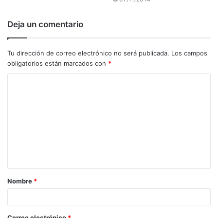
Deja un comentario
Tu dirección de correo electrónico no será publicada.
Los campos
obligatorios están marcados con
*
C
o
m
e
n
t
a
Nombre
*
r
i
o
Correo electrónico
*