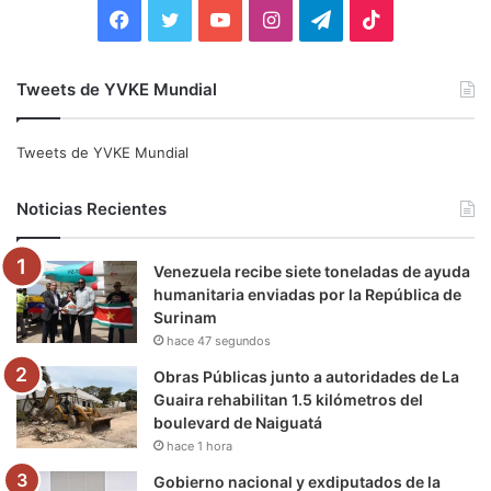
:
F
T
Y
I
T
T
a
w
o
n
e
i
Tweets de YVKE Mundial
c
i
u
s
l
k
e
t
T
t
e
T
Tweets de YVKE Mundial
b
t
u
a
g
o
Noticias Recientes
o
e
b
g
r
k
Venezuela recibe siete toneladas de ayuda
o
r
e
r
a
humanitaria enviadas por la República de
Surinam
k
a
m
hace 47 segundos
m
Obras Públicas junto a autoridades de La
Guaira rehabilitan 1.5 kilómetros del
boulevard de Naiguatá
hace 1 hora
Gobierno nacional y exdiputados de la