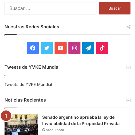
B
u
s
c
Nuestras Redes Sociales
a
r
:
F
T
Y
I
T
T
a
w
o
n
e
i
Tweets de YVKE Mundial
c
i
u
s
l
k
e
t
T
t
e
T
Tweets de YVKE Mundial
b
t
u
a
g
o
Noticias Recientes
o
e
b
g
r
k
Senado argentino aprueba la ley de
o
r
e
r
a
Inviolabilidad de la Propiedad Privada
hace 1 hora
k
a
m