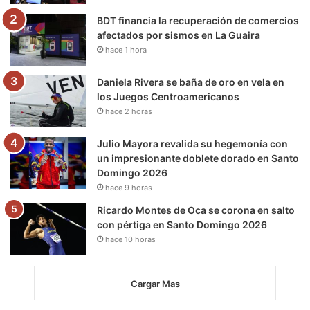
m
BDT financia la recuperación de comercios
afectados por sismos en La Guaira
hace 1 hora
Daniela Rivera se baña de oro en vela en
los Juegos Centroamericanos
hace 2 horas
Julio Mayora revalida su hegemonía con
un impresionante doblete dorado en Santo
Domingo 2026
hace 9 horas
Ricardo Montes de Oca se corona en salto
con pértiga en Santo Domingo 2026
hace 10 horas
Cargar Mas