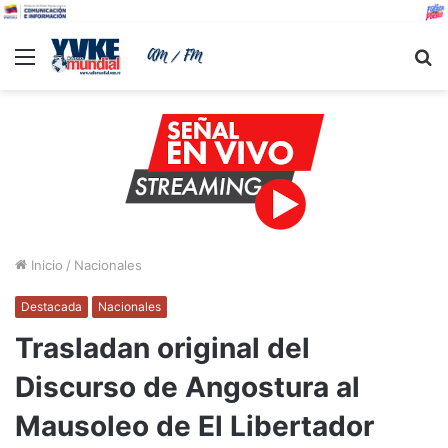
Menu
B
Inicio
/
Nacionales
Destacada
Nacionales
Trasladan original del
Discurso de Angostura al
Mausoleo de El Libertador