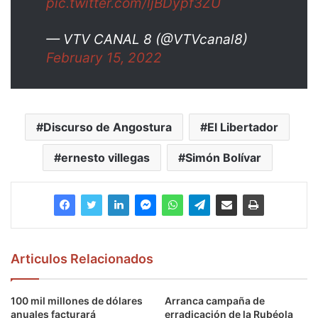
pic.twitter.com/ljBDypf3ZU
— VTV CANAL 8 (@VTVcanal8)
February 15, 2022
Discurso de Angostura
El Libertador
ernesto villegas
Simón Bolívar
Articulos Relacionados
100 mil millones de dólares
Arranca campaña de
anuales facturará
erradicación de la Rubéola