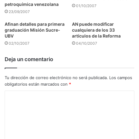
petroquímica venezolana
01/10/2007
23/09/2007
Afinan detalles para primera
AN puede modificar
graduación Misión Sucre-
cualquiera de los 33
UBV
artículos de la Reforma
02/10/2007
04/10/2007
Deja un comentario
Tu dirección de correo electrónico no será publicada.
Los campos
obligatorios están marcados con
*
C
o
m
e
n