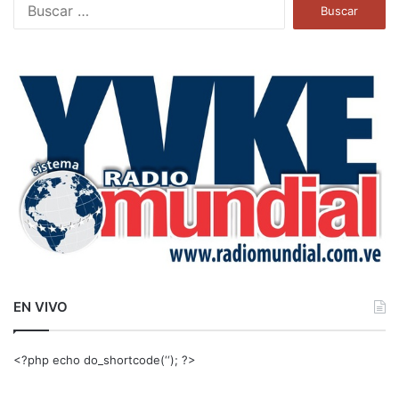
B
u
s
c
a
r
:
EN VIVO
<?php echo do_shortcode(‘‘); ?>