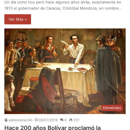
Un día como hoy pero hace algunos años atrás, exactamente en
1813 el gobernador de Caracas, Cristóbal Mendoza, en nombre…
Ver Mas »
Efemérides
administración
06/07/2016
0
231
Hace 200 años Bolívar proclamó la