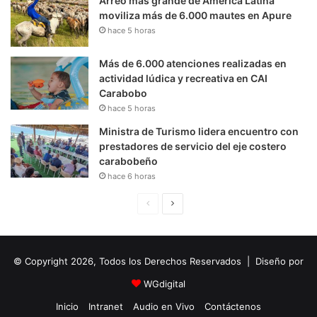
Arreo más grande de América Latina
moviliza más de 6.000 mautes en Apure
hace 5 horas
Más de 6.000 atenciones realizadas en
actividad lúdica y recreativa en CAI
Carabobo
hace 5 horas
Ministra de Turismo lidera encuentro con
prestadores de servicio del eje costero
carabobeño
hace 6 horas
P
S
á
i
g
g
© Copyright 2026, Todos los Derechos Reservados | Diseño por
i
u
n
i
WGdigital
a
e
Inicio
Intranet
Audio en Vivo
Contáctenos