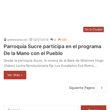
De la Ciudad
administración
12/07/2018
0
586
Parroquia Sucre participa en el programa
De la Mano con el Pueblo
Desde la parroquia Sucre, la vocera de la Base de Misiones Hugo
Chávez Lucha Revolucionaria Eje Los Eucaliptos Eva Rivero,…
Ver Mas »
Siguiente Pagina
B