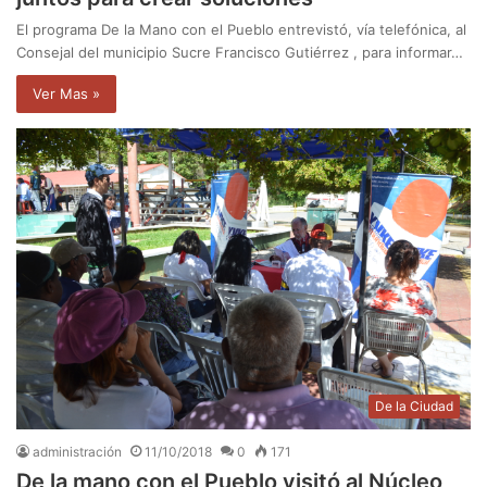
El programa De la Mano con el Pueblo entrevistó, vía telefónica, al
Consejal del municipio Sucre Francisco Gutiérrez , para informar…
Ver Mas »
De la Ciudad
administración
11/10/2018
0
171
De la mano con el Pueblo visitó al Núcleo