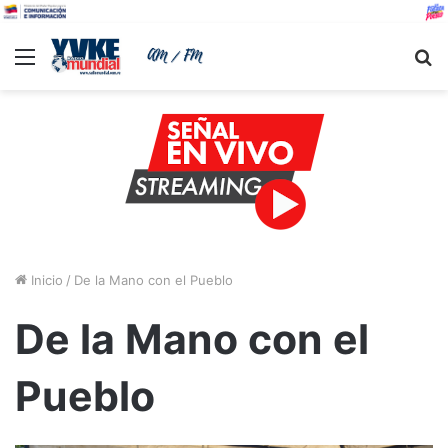
Menu
B
Inicio
/
De la Mano con el Pueblo
De la Mano con el
Pueblo