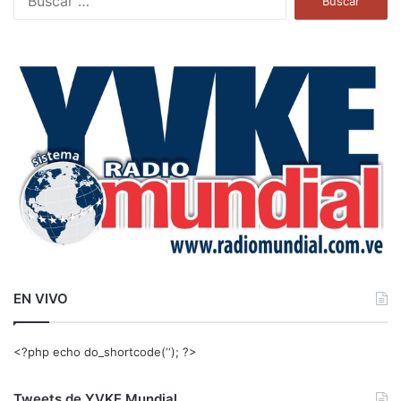
u
s
c
a
r
:
EN VIVO
<?php echo do_shortcode(‘‘); ?>
Tweets de YVKE Mundial