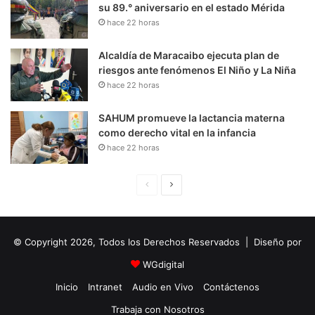
su 89.° aniversario en el estado Mérida
hace 22 horas
Alcaldía de Maracaibo ejecuta plan de
riesgos ante fenómenos El Niño y La Niña
hace 22 horas
SAHUM promueve la lactancia materna
como derecho vital en la infancia
hace 22 horas
P
S
á
i
g
g
© Copyright 2026, Todos los Derechos Reservados | Diseño por
i
u
n
i
WGdigital
a
e
Inicio
Intranet
Audio en Vivo
Contáctenos
A
n
Trabaja con Nosotros