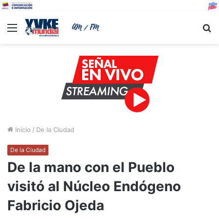
Menu
B
Inicio
/
De la Ciudad
De la Ciudad
De la mano con el Pueblo
visitó al Núcleo Endógeno
Fabricio Ojeda