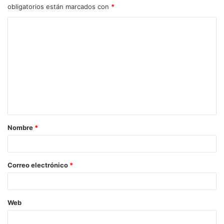
obligatorios están marcados con
*
C
o
m
e
n
t
a
Nombre
*
r
i
o
Correo electrónico
*
*
Web