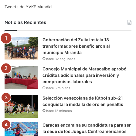
e
t
T
t
e
T
Tweets de YVKE Mundial
b
t
u
a
g
o
Noticias Recientes
o
e
b
g
r
k
Gobernación del Zulia instala 18
o
r
e
r
a
transformadores beneficiaron al
municipio Miranda
k
a
m
hace 32 segundos
m
Concejo Municipal de Maracaibo aprobó
créditos adicionales para inversión y
compromisos laborales
hace 5 minutos
Selección venezolana de fútbol sub-21
conquista la medalla de oro en penaltis
hace 12 minutos
Caracas encamina su candidatura para ser
la sede de los Juegos Centroamericanos