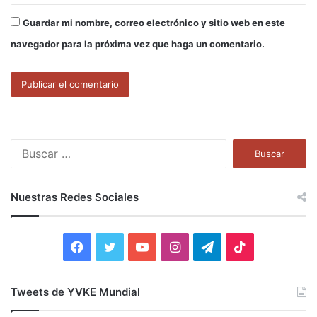
Guardar mi nombre, correo electrónico y sitio web en este
navegador para la próxima vez que haga un comentario.
B
u
s
c
Nuestras Redes Sociales
a
r
:
F
T
Y
I
T
T
a
w
o
n
e
i
Tweets de YVKE Mundial
c
i
u
s
l
k