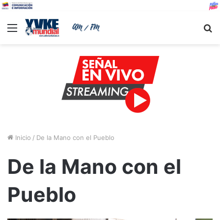
Menu
B
Inicio
/
De la Mano con el Pueblo
De la Mano con el
Pueblo