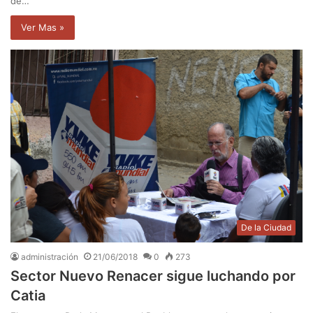
de…
Ver Mas »
De la Ciudad
administración
21/06/2018
0
273
Sector Nuevo Renacer sigue luchando por
Catia