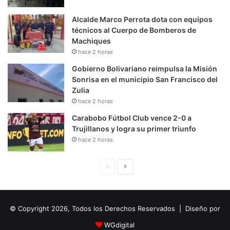
Alcalde Marco Perrota dota con equipos
técnicos al Cuerpo de Bomberos de
Machiques
hace 2 horas
Gobierno Bolivariano reimpulsa la Misión
Sonrisa en el municipio San Francisco del
Zulia
hace 2 horas
Carabobo Fútbol Club vence 2-0 a
Trujillanos y logra su primer triunfo
hace 2 horas
P
S
á
i
g
g
© Copyright 2026, Todos los Derechos Reservados | Diseño por
i
u
n
i
WGdigital