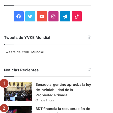
r
:
F
T
Y
I
T
T
a
w
o
n
e
i
c
i
u
s
l
k
Tweets de YVKE Mundial
e
t
T
t
e
T
Tweets de YVKE Mundial
b
t
u
a
g
o
o
e
b
g
r
k
Noticias Recientes
o
r
e
r
a
Senado argentino aprueba la ley
k
a
m
de Inviolabilidad de la
Propiedad Privada
m
hace 1 hora
BDT financia la recuperación de