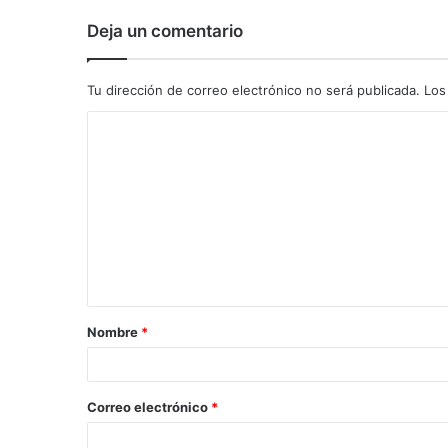
Deja un comentario
Tu dirección de correo electrónico no será publicada.
Los
C
o
m
e
n
t
a
Nombre
*
r
i
o
Correo electrónico
*
*