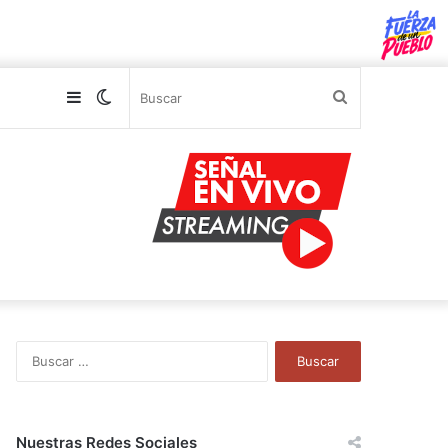
Sidebar
Switch
Buscar
skin
B
u
s
c
a
Nuestras Redes Sociales