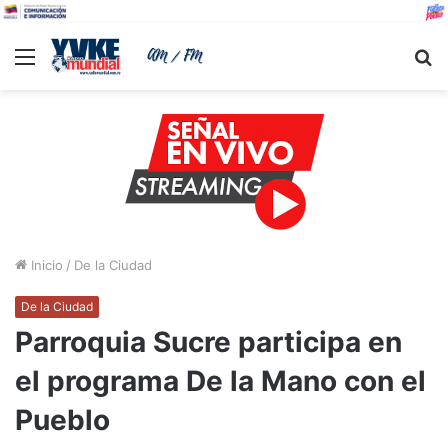
Menu
B
Inicio
/
De la Ciudad
De la Ciudad
Parroquia Sucre participa en
el programa De la Mano con el
Pueblo