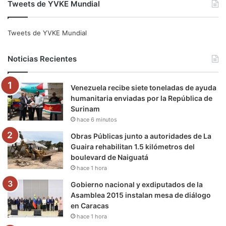
Tweets de YVKE Mundial
c
i
u
s
l
k
e
t
T
t
e
T
Tweets de YVKE Mundial
b
t
u
a
g
o
Noticias Recientes
o
e
b
g
r
k
Venezuela recibe siete toneladas de ayuda
o
r
e
r
a
humanitaria enviadas por la República de
Surinam
k
a
m
hace 6 minutos
m
Obras Públicas junto a autoridades de La
Guaira rehabilitan 1.5 kilómetros del
boulevard de Naiguatá
hace 1 hora
Gobierno nacional y exdiputados de la
Asamblea 2015 instalan mesa de diálogo
en Caracas
hace 1 hora