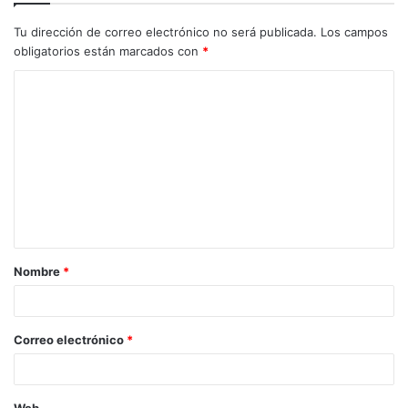
Tu dirección de correo electrónico no será publicada.
Los campos
obligatorios están marcados con
*
C
o
m
e
n
t
a
Nombre
*
r
i
o
Correo electrónico
*
*
Web