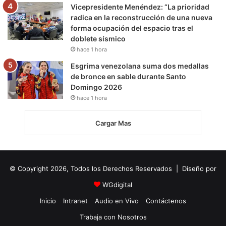
Vicepresidente Menéndez: “La prioridad
radica en la reconstrucción de una nueva
forma ocupación del espacio tras el
doblete sísmico
hace 1 hora
Esgrima venezolana suma dos medallas
de bronce en sable durante Santo
Domingo 2026
hace 1 hora
Cargar Mas
© Copyright 2026, Todos los Derechos Reservados | Diseño por
WGdigital
Inicio
Intranet
Audio en Vivo
Contáctenos
Trabaja con Nosotros