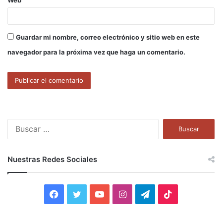
Guardar mi nombre, correo electrónico y sitio web en este
navegador para la próxima vez que haga un comentario.
B
u
s
c
Nuestras Redes Sociales
a
r
:
F
T
Y
I
T
T
a
w
o
n
e
i