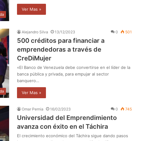
Ver Mas »
da
Alejandro Silva
13/12/2023
0
501
500 créditos para financiar a
emprendedoras a través de
CreDiMujer
«El Banco de Venezuela debe convertirse en el líder de la
banca pública y privada, para empujar al sector
banquero…
da
Ver Mas »
Omar Pernia
16/02/2023
0
745
Universidad del Emprendimiento
avanza con éxito en el Táchira
El crecimiento económico del Táchira sigue dando pasos