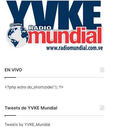
r
:
EN VIVO
<?php echo do_shortcode(‘‘); ?>
Tweets de YVKE Mundial
Tweets by YVKE_Mundial