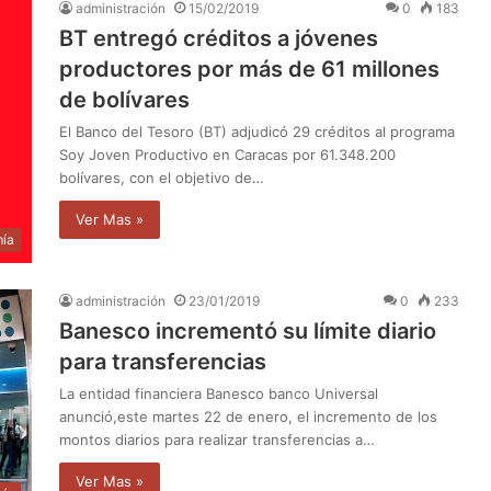
administración
15/02/2019
0
183
BT entregó créditos a jóvenes
productores por más de 61 millones
de bolívares
El Banco del Tesoro (BT) adjudicó 29 créditos al programa
Soy Joven Productivo en Caracas por 61.348.200
bolívares, con el objetivo de…
Ver Mas »
ía
administración
23/01/2019
0
233
Banesco incrementó su límite diario
para transferencias
La entidad financiera Banesco banco Universal
anunció,este martes 22 de enero, el incremento de los
montos diarios para realizar transferencias a…
Ver Mas »