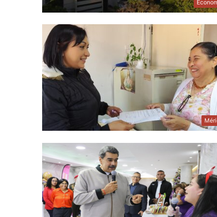
Econom
Méri