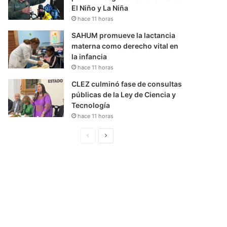
El Niño y La Niña
hace 11 horas
SAHUM promueve la lactancia
materna como derecho vital en
la infancia
hace 11 horas
CLEZ culminó fase de consultas
públicas de la Ley de Ciencia y
Tecnología
hace 11 horas
P
S
á
i
g
g
i
u
n
i
a
e
A
n