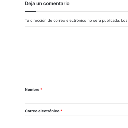
Deja un comentario
Tu dirección de correo electrónico no será publicada.
Los
C
o
m
e
n
t
a
Nombre
*
r
i
o
Correo electrónico
*
*