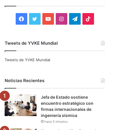
r
:
F
T
Y
I
T
T
a
w
o
n
e
i
c
i
u
s
l
k
Tweets de YVKE Mundial
e
t
T
t
e
T
Tweets de YVKE Mundial
b
t
u
a
g
o
o
e
b
g
r
k
Noticias Recientes
o
r
e
r
a
Jefa de Estado sostiene
k
a
m
encuentro estratégico con
firmas internacionales de
m
ingeniería sísmica
hace 3 minutos