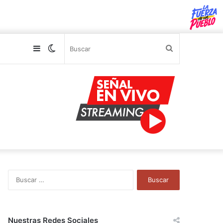
Sidebar
Switch
Buscar
skin
B
u
s
c
a
Nuestras Redes Sociales