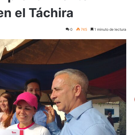
en el Táchira
0
745
1 minuto de lectura