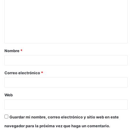
m
e
n
t
a
Nombre
*
r
i
o
Correo electrónico
*
*
Web
Guardar mi nombre, correo electrónico y sitio web en este
navegador para la próxima vez que haga un comentario.