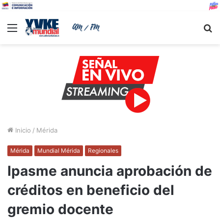
Menu
B
Inicio
/
Mérida
Mérida
Mundial Mérida
Regionales
Ipasme anuncia aprobación de
créditos en beneficio del
gremio docente