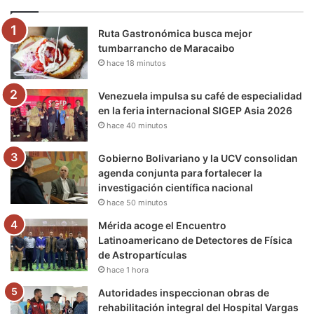
o
e
b
g
r
k
Ruta Gastronómica busca mejor
o
r
e
r
a
tumbarrancho de Maracaibo
hace 18 minutos
k
a
m
m
Venezuela impulsa su café de especialidad
en la feria internacional SIGEP Asia 2026
hace 40 minutos
Gobierno Bolivariano y la UCV consolidan
agenda conjunta para fortalecer la
investigación científica nacional
hace 50 minutos
Mérida acoge el Encuentro
Latinoamericano de Detectores de Física
de Astropartículas
hace 1 hora
Autoridades inspeccionan obras de
rehabilitación integral del Hospital Vargas