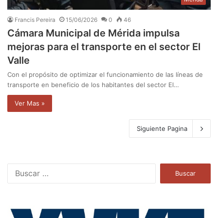
Francis Pereira
15/06/2026
0
46
Cámara Municipal de Mérida impulsa
mejoras para el transporte en el sector El
Valle
Con el propósito de optimizar el funcionamiento de las líneas de
transporte en beneficio de los habitantes del sector El…
Ver Mas »
Siguiente Pagina
B
u
s
c
a