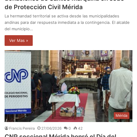
de Protección Civil Mérida
La hermandad territorial se activa desde las municipalidades
andinas para dar respuesta inmediata a la contingencia. El alcalde
del municipio…
Ver Mas »
Mérida
Francis Pereira
27/06/2026
0
42
CNP seccional Mérida honró el Día del