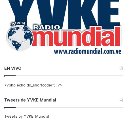
r
:
EN VIVO
<?php echo do_shortcode(‘‘); ?>
Tweets de YVKE Mundial
Tweets by YVKE_Mundial