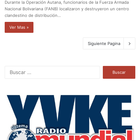
Durante la Operación Autana, funcionarios de la Fuerza Armada
Nacional Bolivariana (FANB) localizaron y destruyeron un centro
clandestino de distribución…
Ver Mas »
Siguiente Pagina
B
u
s
c
a
r
: