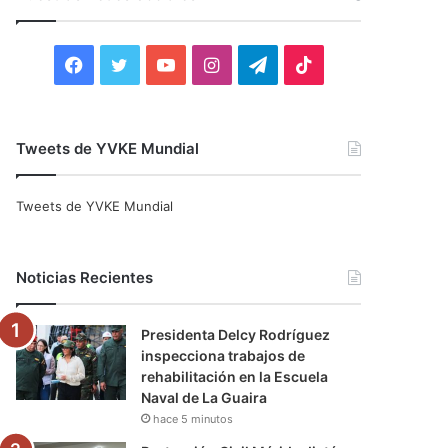
r
:
F
T
Y
I
T
T
a
w
o
n
e
i
c
i
u
s
l
k
Tweets de YVKE Mundial
e
t
T
t
e
T
Tweets de YVKE Mundial
b
t
u
a
g
o
o
e
b
g
r
k
Noticias Recientes
o
r
e
r
a
Presidenta Delcy Rodríguez
k
a
m
inspecciona trabajos de
rehabilitación en la Escuela
m
Naval de La Guaira
hace 5 minutos