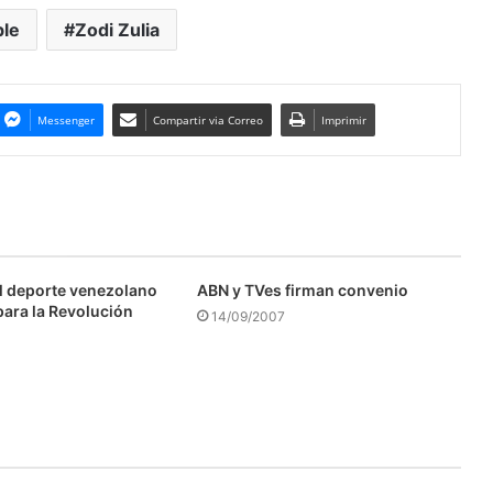
le
Zodi Zulia
Messenger
Compartir via Correo
Imprimir
l deporte venezolano
ABN y TVes firman convenio
para la Revolución
14/09/2007