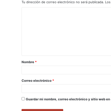
Tu dirección de correo electrónico no será publicada.
Los
C
o
m
e
n
t
a
Nombre
*
r
i
o
Correo electrónico
*
*
Guardar mi nombre, correo electrónico y sitio web en