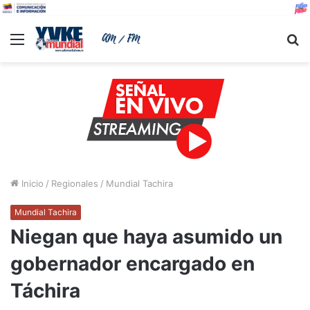
Menu
B
Inicio
/
Regionales
/
Mundial Tachira
Mundial Tachira
Niegan que haya asumido un
gobernador encargado en
Táchira