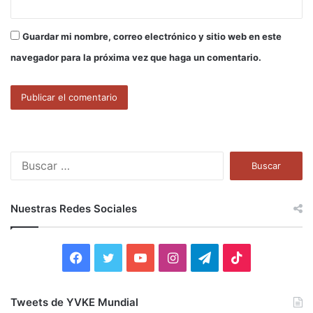
Guardar mi nombre, correo electrónico y sitio web en este
navegador para la próxima vez que haga un comentario.
B
u
s
c
Nuestras Redes Sociales
a
r
:
F
T
Y
I
T
T
a
w
o
n
e
i
Tweets de YVKE Mundial