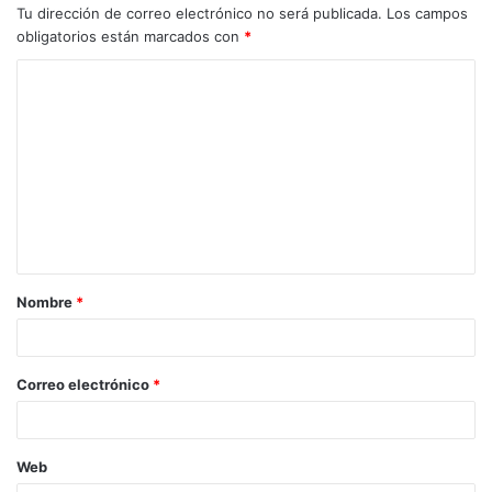
Tu dirección de correo electrónico no será publicada.
Los campos
obligatorios están marcados con
*
C
o
m
e
n
t
a
Nombre
*
r
i
o
Correo electrónico
*
*
Web