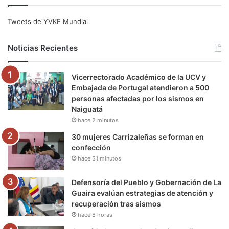
c
i
u
s
l
k
e
t
T
t
e
T
Tweets de YVKE Mundial
b
t
u
a
g
o
Noticias Recientes
o
e
b
g
r
k
Vicerrectorado Académico de la UCV y
o
r
e
r
a
Embajada de Portugal atendieron a 500
personas afectadas por los sismos en
k
a
m
Naiguatá
hace 2 minutos
m
30 mujeres Carrizaleñas se forman en
confección
hace 31 minutos
Defensoría del Pueblo y Gobernación de La
Guaira evalúan estrategias de atención y
recuperación tras sismos
hace 8 horas