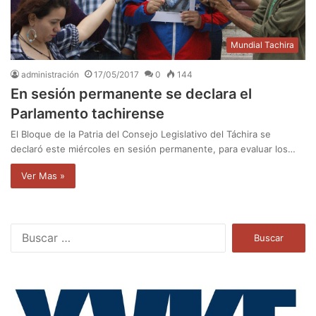
Mundial Tachira
administración
17/05/2017
0
144
En sesión permanente se declara el
Parlamento tachirense
El Bloque de la Patria del Consejo Legislativo del Táchira se
declaró este miércoles en sesión permanente, para evaluar los…
Ver Mas »
B
u
s
c
a
r