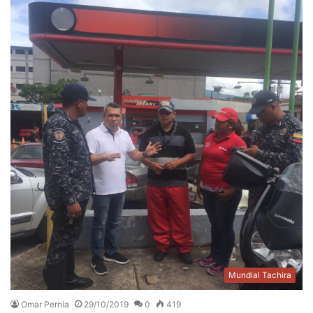
Mundial Tachira
Omar Pernia
29/10/2019
0
419