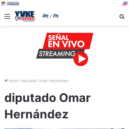
Menu
B
Inicio
/
diputado Omar Hernández
diputado Omar
Hernández