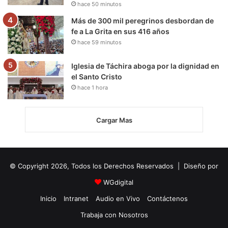
hace 50 minutos
Más de 300 mil peregrinos desbordan de
fe a La Grita en sus 416 años
hace 59 minutos
Iglesia de Táchira aboga por la dignidad en
el Santo Cristo
hace 1 hora
Cargar Mas
© Copyright 2026, Todos los Derechos Reservados | Diseño por
WGdigital
Inicio
Intranet
Audio en Vivo
Contáctenos
Trabaja con Nosotros