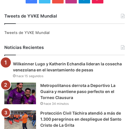
a
w
o
n
e
i
Tweets de YVKE Mundial
c
i
u
s
l
k
e
t
T
t
e
T
Tweets de YVKE Mundial
b
t
u
a
g
o
Noticias Recientes
o
e
b
g
r
k
Wilkeinner Lugo y Katherin Echandia lideran la cosecha
o
r
e
r
a
venezolana en el levantamiento de pesas
hace 15 segundos
k
a
m
Metropolitanos derrota a Deportivo La
m
Guaira y mantiene paso perfecto en el
Torneo Clausura
hace 34 minutos
Protección Civil Táchira atendió a más de
1.300 peregrinos en despliegue del Santo
Cristo de La Grita