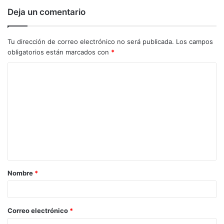
Deja un comentario
Tu dirección de correo electrónico no será publicada.
Los campos
obligatorios están marcados con
*
C
o
m
e
n
t
a
Nombre
*
r
i
o
Correo electrónico
*
*