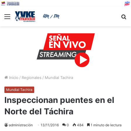
Menu
B
Inicio
/
Regionales
/
Mundial Tachira
Mundial Tachira
Inspeccionan puentes en el
Norte del Táchira
administración
13/11/2016
0
484
1 minuto de lectura