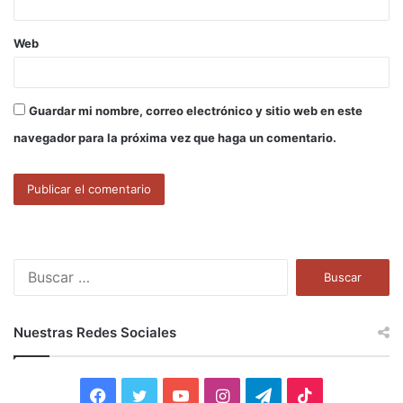
Web
Guardar mi nombre, correo electrónico y sitio web en este
navegador para la próxima vez que haga un comentario.
B
u
s
c
Nuestras Redes Sociales
a
r
:
F
T
Y
I
T
T