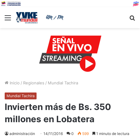
Menu
B
Inicio
/
Regionales
/
Mundial Tachira
Mundial Tachira
Invierten más de Bs. 350
millones en Lobatera
administración
14/11/2016
0
599
1 minuto de lectura