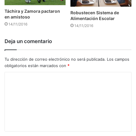
Táchira y Zamora pactaron
Robustecen Sistema de
en amistoso
Alimentación Escolar
14/11/2016
14/11/2016
Deja un comentario
Tu dirección de correo electrónico no será publicada.
Los campos
obligatorios están marcados con
*
C
o
m
e
n
t
a