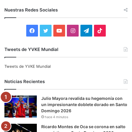
s
c
Nuestras Redes Sociales
a
r
:
F
T
Y
I
T
T
a
w
o
n
e
i
Tweets de YVKE Mundial
c
i
u
s
l
k
e
t
T
t
e
T
Tweets de YVKE Mundial
b
t
u
a
g
o
Noticias Recientes
o
e
b
g
r
k
Julio Mayora revalida su hegemonía con
o
r
e
r
a
un impresionante doblete dorado en Santo
Domingo 2026
k
a
m
hace 4 minutos
m
Ricardo Montes de Oca se corona en salto