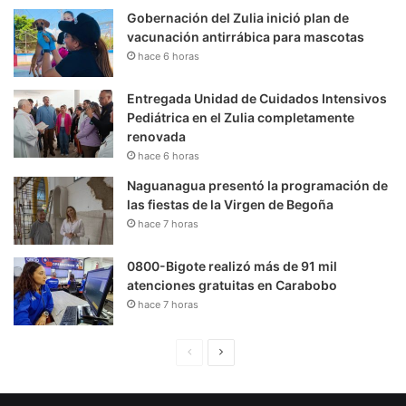
Gobernación del Zulia inició plan de
vacunación antirrábica para mascotas
hace 6 horas
Entregada Unidad de Cuidados Intensivos
Pediátrica en el Zulia completamente
renovada
hace 6 horas
Naguanagua presentó la programación de
las fiestas de la Virgen de Begoña
hace 7 horas
0800-Bigote realizó más de 91 mil
atenciones gratuitas en Carabobo
hace 7 horas
P
S
á
i
g
g