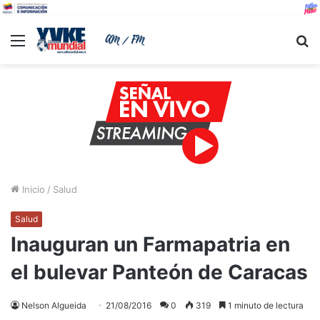
Menu
B
Inicio
/
Salud
Salud
Inauguran un Farmapatria en
el bulevar Panteón de Caracas
Nelson Algueida
21/08/2016
0
319
1 minuto de lectura