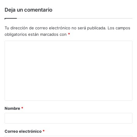
Deja un comentario
Tu dirección de correo electrónico no será publicada.
Los campos
obligatorios están marcados con
*
C
o
m
e
n
t
a
Nombre
*
r
i
o
Correo electrónico
*