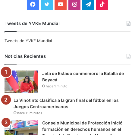
F
T
Y
I
T
T
a
w
o
n
e
i
Tweets de YVKE Mundial
c
i
u
s
l
k
e
t
T
t
e
T
Tweets de YVKE Mundial
b
t
u
a
g
o
Noticias Recientes
o
e
b
g
r
k
Jefa de Estado conmemoró la Batalla de
o
r
e
r
a
Boyacá
hace 1 minuto
k
a
m
m
La Vinotinto clasifica a la gran final del fútbol en los
Juegos Centroamericanos
hace 11 minutos
Consejo Municipal de Protección inició
formación en derechos humanos en el