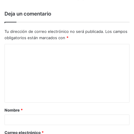
Deja un comentario
Tu dirección de correo electrónico no será publicada.
Los campos
obligatorios están marcados con
*
C
o
m
e
n
t
a
Nombre
*
r
i
o
Correo electrónico
*