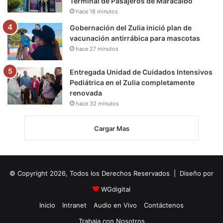
Terminal de Pasajeros de Maracaibo
hace 18 minutos
Gobernación del Zulia inició plan de
vacunación antirrábica para mascotas
hace 27 minutos
Entregada Unidad de Cuidados Intensivos
Pediátrica en el Zulia completamente
renovada
hace 32 minutos
Cargar Mas
© Copyright 2026, Todos los Derechos Reservados | Diseño por
WGdigital
Inicio
Intranet
Audio en Vivo
Contáctenos
Trabaja con Nosotros