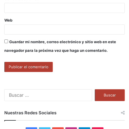
*
Web
Guardar mi nombre, correo electrónico y sitio web en este
navegador para la próxima vez que haga un comentario.
B
u
s
c
Nuestras Redes Sociales
a
r
: