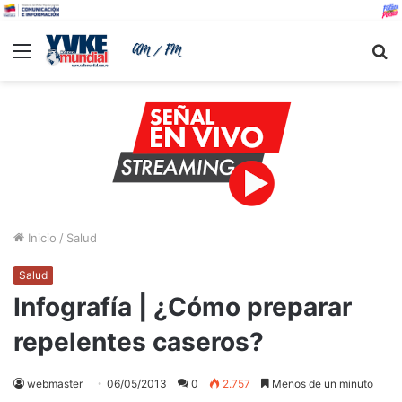
Menu
B
Inicio
/
Salud
Salud
Infografía | ¿Cómo preparar
repelentes caseros?
webmaster
06/05/2013
0
2.757
Menos de un minuto