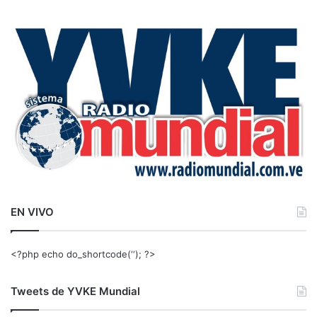
c
a
r
:
EN VIVO
<?php echo do_shortcode(‘‘); ?>
Tweets de YVKE Mundial