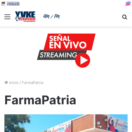
Menu
B
Inicio
/
FarmaPatria
FarmaPatria