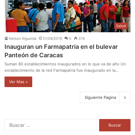
Salud
Nelson Algueida
21/08/2016
0
319
Inauguran un Farmapatria en el bulevar
Panteón de Caracas
Suman 80 establecimientos inaugurados en lo que va de año Un
establecimiento de la red Farmapatria fue inaugurado en la…
Ver Mas »
Siguiente Pagina
B
u
s