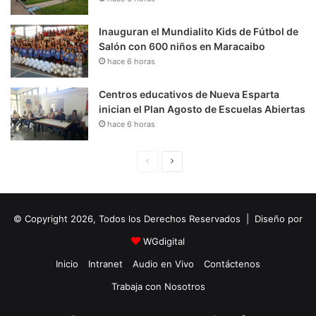
Inauguran el Mundialito Kids de Fútbol de
Salón con 600 niños en Maracaibo
hace 6 horas
Centros educativos de Nueva Esparta
inician el Plan Agosto de Escuelas Abiertas
hace 6 horas
P
S
á
i
g
g
© Copyright 2026, Todos los Derechos Reservados | Diseño por
i
u
n
i
WGdigital
a
e
Inicio
Intranet
Audio en Vivo
Contáctenos
A
n
Trabaja con Nosotros
n
t