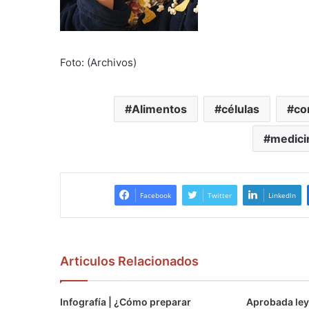
Foto: (Archivos)
Alimentos
células
co
medici
Facebook
Twitter
LinkedIn
Articulos Relacionados
Infografía | ¿Cómo preparar
Aprobada ley