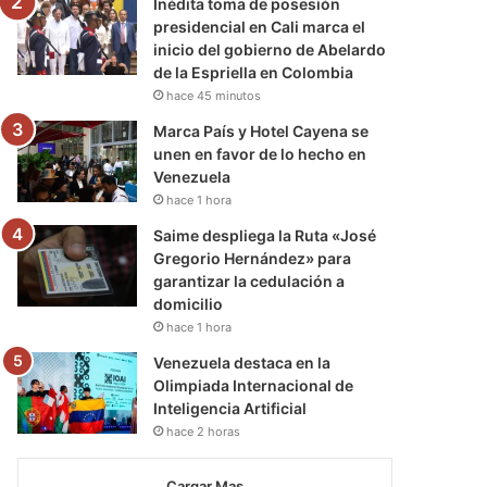
Inédita toma de posesión
presidencial en Cali marca el
inicio del gobierno de Abelardo
de la Espriella en Colombia
hace 45 minutos
Marca País y Hotel Cayena se
unen en favor de lo hecho en
Venezuela
hace 1 hora
Saime despliega la Ruta «José
Gregorio Hernández» para
garantizar la cedulación a
domicilio
hace 1 hora
Venezuela destaca en la
Olimpiada Internacional de
Inteligencia Artificial
hace 2 horas
Cargar Mas