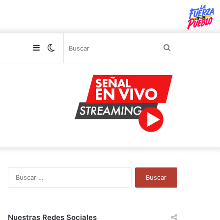
Sidebar
Switch
Buscar
skin
B
u
s
c
a
Nuestras Redes Sociales