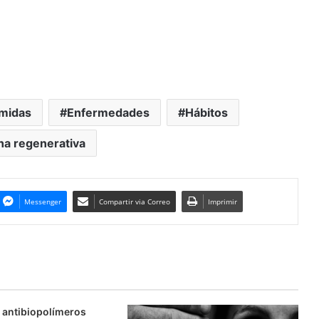
midas
Enfermedades
Hábitos
na regenerativa
Messenger
Compartir via Correo
Imprimir
 antibiopolímeros