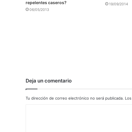
repelentes caseros?
19/09/2014
06/05/2013
Deja un comentario
Tu dirección de correo electrónico no será publicada.
Los
C
o
m