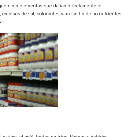
iguen con elementos que dañan directamente el
, excesos de sal, colorantes y un sin fin de no nutrientes
al.
azúcar, el café, harina de trigo, lácteos y bebidas