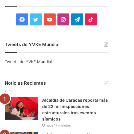
r
:
F
T
Y
I
T
T
a
w
o
n
e
i
c
i
u
s
l
k
Tweets de YVKE Mundial
e
t
T
t
e
T
Tweets de YVKE Mundial
b
t
u
a
g
o
o
e
b
g
r
k
Noticias Recientes
o
r
e
r
a
Alcaldía de Caracas reporta más
k
a
m
de 22 mil inspecciones
estructurales tras eventos
m
sísmicos
hace 17 minutos