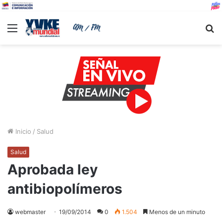
Menu
B
Inicio
/
Salud
Salud
Aprobada ley
antibiopolímeros
webmaster
19/09/2014
0
1.504
Menos de un minuto