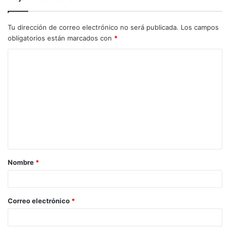
Tu dirección de correo electrónico no será publicada.
Los campos
obligatorios están marcados con
*
C
o
m
e
n
t
a
Nombre
*
r
i
o
Correo electrónico
*
*