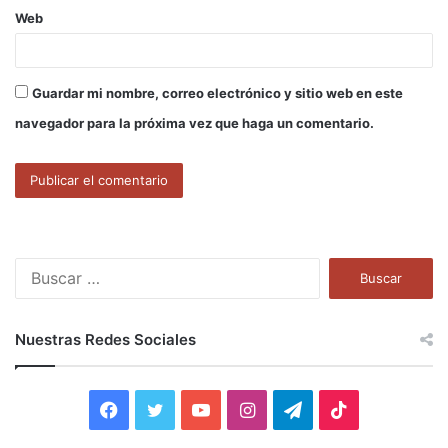
Web
Guardar mi nombre, correo electrónico y sitio web en este
navegador para la próxima vez que haga un comentario.
B
u
s
c
Nuestras Redes Sociales
a
r
:
F
T
Y
I
T
T