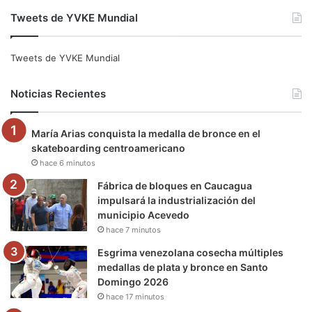
a
w
o
n
e
i
Tweets de YVKE Mundial
c
i
u
s
l
k
e
t
T
t
e
T
Tweets de YVKE Mundial
b
t
u
a
g
o
Noticias Recientes
o
e
b
g
r
k
María Arias conquista la medalla de bronce en el
o
r
e
r
a
skateboarding centroamericano
hace 6 minutos
k
a
m
Fábrica de bloques en Caucagua
m
impulsará la industrialización del
municipio Acevedo
hace 7 minutos
Esgrima venezolana cosecha múltiples
medallas de plata y bronce en Santo
Domingo 2026
hace 17 minutos