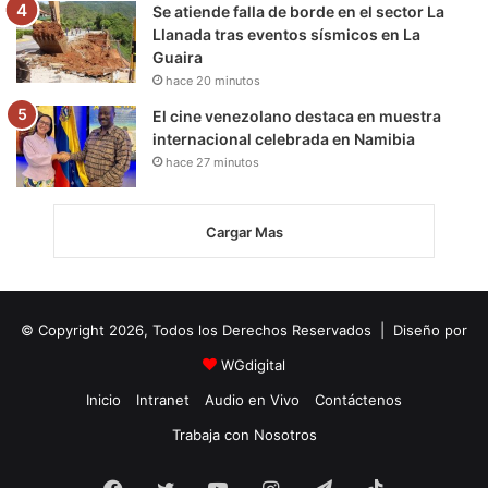
Se atiende falla de borde en el sector La
Llanada tras eventos sísmicos en La
Guaira
hace 20 minutos
El cine venezolano destaca en muestra
internacional celebrada en Namibia
hace 27 minutos
Cargar Mas
© Copyright 2026, Todos los Derechos Reservados | Diseño por
WGdigital
Inicio
Intranet
Audio en Vivo
Contáctenos
Trabaja con Nosotros