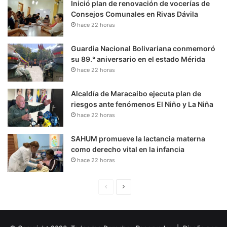
Inició plan de renovación de vocerías de
Consejos Comunales en Rivas Dávila
hace 22 horas
Guardia Nacional Bolivariana conmemoró
su 89.° aniversario en el estado Mérida
hace 22 horas
Alcaldía de Maracaibo ejecuta plan de
riesgos ante fenómenos El Niño y La Niña
hace 22 horas
SAHUM promueve la lactancia materna
como derecho vital en la infancia
hace 22 horas
P
S
á
i
g
g