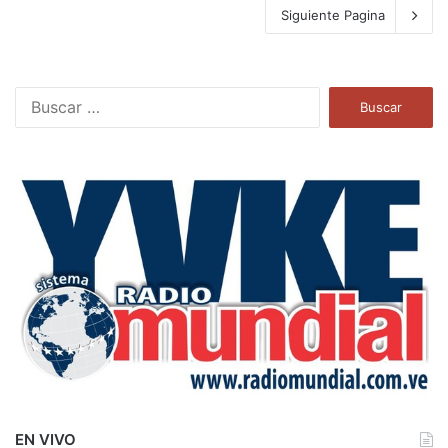
Siguiente Pagina
B
u
s
c
a
r
:
EN VIVO