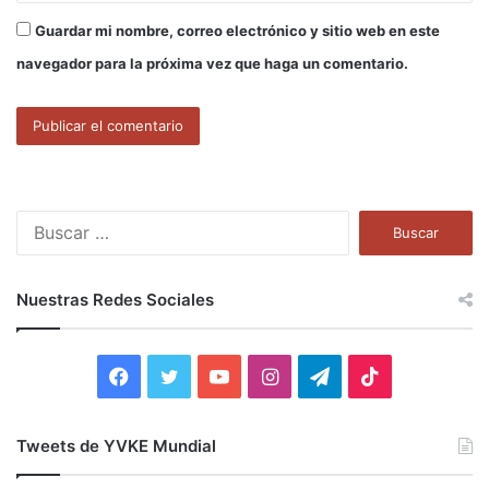
Guardar mi nombre, correo electrónico y sitio web en este
navegador para la próxima vez que haga un comentario.
B
u
s
c
Nuestras Redes Sociales
a
r
:
F
T
Y
I
T
T
a
w
o
n
e
i
Tweets de YVKE Mundial
c
i
u
s
l
k