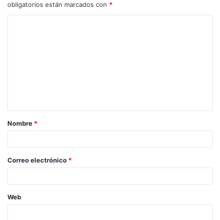
obligatorios están marcados con
*
C
o
m
e
n
t
a
Nombre
*
r
i
o
Correo electrónico
*
*
Web