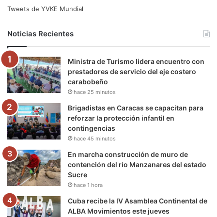
e
t
T
t
e
T
Tweets de YVKE Mundial
b
t
u
a
g
o
Noticias Recientes
o
e
b
g
r
k
Ministra de Turismo lidera encuentro con
o
r
e
r
a
prestadores de servicio del eje costero
carabobeño
k
a
m
hace 25 minutos
m
Brigadistas en Caracas se capacitan para
reforzar la protección infantil en
contingencias
hace 45 minutos
En marcha construcción de muro de
contención del río Manzanares del estado
Sucre
hace 1 hora
Cuba recibe la IV Asamblea Continental de
ALBA Movimientos este jueves