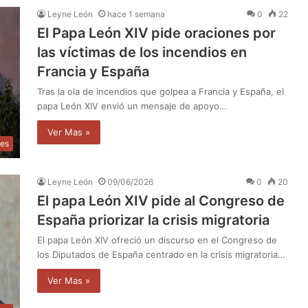
Leyne León
hace 1 semana
0
22
El Papa León XIV pide oraciones por
las víctimas de los incendios en
Francia y España
Tras la ola de incendios que golpea a Francia y España, el
papa León XIV envió un mensaje de apoyo…
Ver Mas »
les
Leyne León
09/06/2026
0
20
El papa León XIV pide al Congreso de
España priorizar la crisis migratoria
El papa León XIV ofreció un discurso en el Congreso de
los Diputados de España centrado en la crisis migratoria…
Ver Mas »