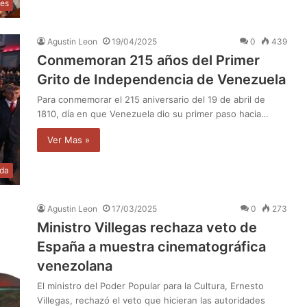
les
Agustin Leon
19/04/2025
0
439
Conmemoran 215 años del Primer
Grito de Independencia de Venezuela
Para conmemorar el 215 aniversario del 19 de abril de
1810, día en que Venezuela dio su primer paso hacia…
Ver Mas »
da
Agustin Leon
17/03/2025
0
273
Ministro Villegas rechaza veto de
España a muestra cinematográfica
venezolana
El ministro del Poder Popular para la Cultura, Ernesto
Villegas, rechazó el veto que hicieran las autoridades