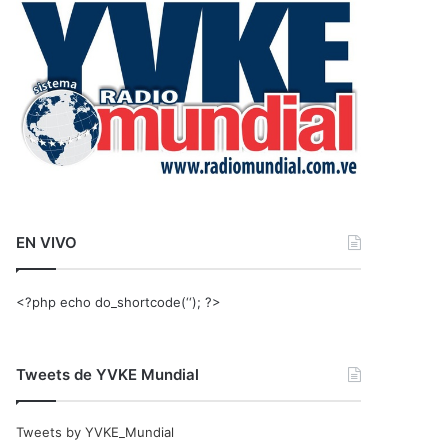
r
:
EN VIVO
<?php echo do_shortcode(‘‘); ?>
Tweets de YVKE Mundial
Tweets by YVKE_Mundial