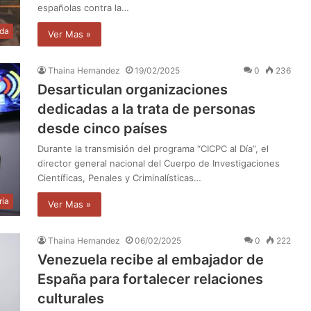
españolas contra la…
da
Ver Mas »
Thaina Hernandez
19/02/2025
0
236
Desarticulan organizaciones
dedicadas a la trata de personas
desde cinco países
Durante la transmisión del programa “CICPC al Día”, el
director general nacional del Cuerpo de Investigaciones
Científicas, Penales y Criminalísticas…
ría
Ver Mas »
Thaina Hernandez
06/02/2025
0
222
Venezuela recibe al embajador de
España para fortalecer relaciones
culturales