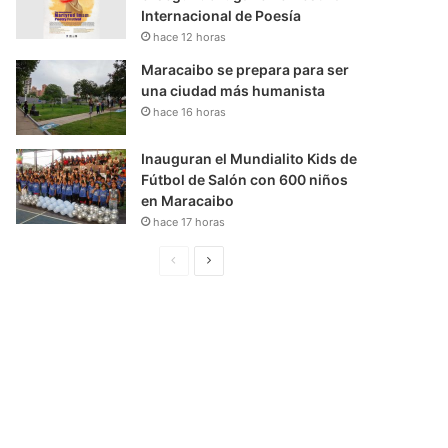
Internacional de Poesía
hace 12 horas
Maracaibo se prepara para ser
una ciudad más humanista
hace 16 horas
Inauguran el Mundialito Kids de
Fútbol de Salón con 600 niños
en Maracaibo
hace 17 horas
P
S
á
i
g
g
i
u
n
i
a
e
A
n