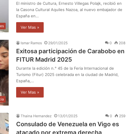
El ministro de Cultura, Ernesto Villegas Polajk, recibió en
la Casona Cultural Aquiles Nazoa, al nuevo embajador de
España en…
les
Ver Mas »
Ismar Ramos
29/01/2025
0
208
Exitosa participación de Carabobo en
FITUR Madrid 2025
Durante la edición n.° 45 de la Feria Internacional de
Turismo (Fitur) 2025 celebrada en la ciudad de Madrid,
España,…
Ver Mas »
cia
Thaina Hernandez
13/01/2025
0
259
Consulado de Venezuela en Vigo es
atacado por extrema derecha