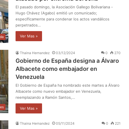
El pasado domingo, la Asociación Gallego Bolivariana -
Hugo Chávez (Agabo) emitió un comunicado;
específicamente para condenar los actos vandálicos
perpetrados…
Ver Mas »
da
Thaina Hernandez
03/12/2024
0
270
Gobierno de España designa a Álvaro
Albacete como embajador en
Venezuela
El Gobierno de España ha nombrado este martes a Álvaro
Albacete como nuevo embajador en Venezuela,
reemplazando a Ramón Santos,…
les
Ver Mas »
Thaina Hernandez
05/11/2024
0
221