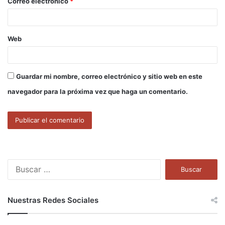
Correo electrónico
*
*
Web
Guardar mi nombre, correo electrónico y sitio web en este
navegador para la próxima vez que haga un comentario.
B
u
s
c
Nuestras Redes Sociales
a
r