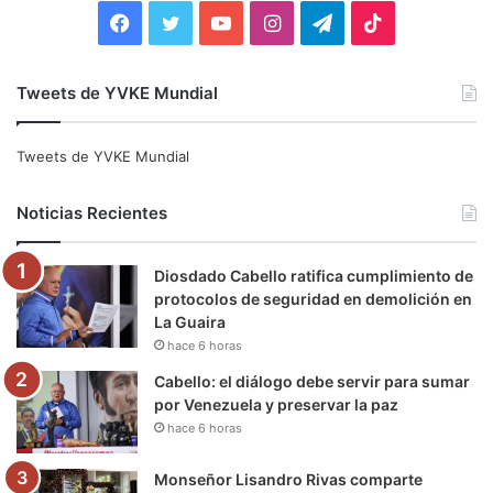
:
F
T
Y
I
T
T
a
w
o
n
e
i
Tweets de YVKE Mundial
c
i
u
s
l
k
e
t
T
t
e
T
Tweets de YVKE Mundial
b
t
u
a
g
o
Noticias Recientes
o
e
b
g
r
k
Diosdado Cabello ratifica cumplimiento de
o
r
e
r
a
protocolos de seguridad en demolición en
La Guaira
k
a
m
hace 6 horas
m
Cabello: el diálogo debe servir para sumar
por Venezuela y preservar la paz
hace 6 horas
Monseñor Lisandro Rivas comparte