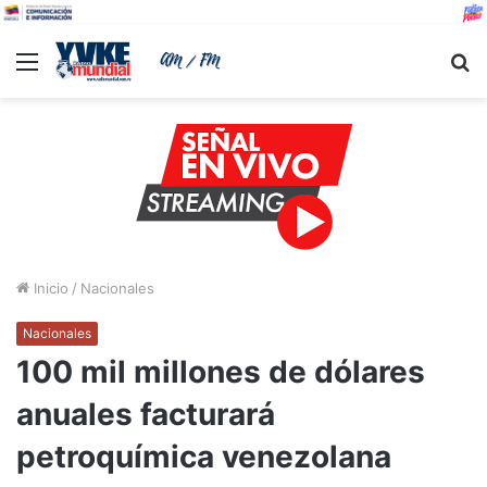
Menu
B
Inicio
/
Nacionales
Nacionales
100 mil millones de dólares
anuales facturará
petroquímica venezolana