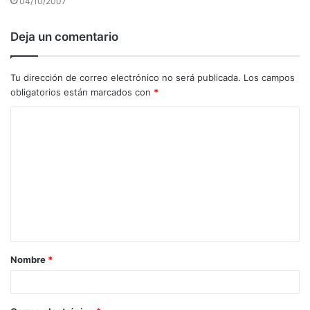
04/10/2007
Deja un comentario
Tu dirección de correo electrónico no será publicada.
Los campos
obligatorios están marcados con
*
C
o
m
e
n
t
a
Nombre
*
r
i
o