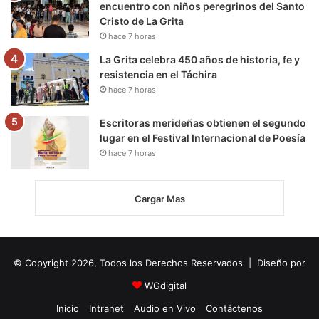
encuentro con niños peregrinos del Santo
Cristo de La Grita
hace 7 horas
La Grita celebra 450 años de historia, fe y
resistencia en el Táchira
hace 7 horas
Escritoras merideñas obtienen el segundo
lugar en el Festival Internacional de Poesía
hace 7 horas
Cargar Mas
© Copyright 2026, Todos los Derechos Reservados | Diseño por
WGdigital
Inicio
Intranet
Audio en Vivo
Contáctenos