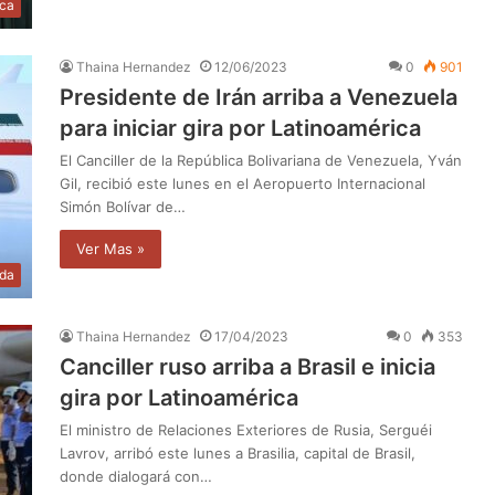
ica
Thaina Hernandez
12/06/2023
0
901
Presidente de Irán arriba a Venezuela
para iniciar gira por Latinoamérica
El Canciller de la República Bolivariana de Venezuela, Yván
Gil, recibió este lunes en el Aeropuerto Internacional
Simón Bolívar de…
Ver Mas »
da
Thaina Hernandez
17/04/2023
0
353
Canciller ruso arriba a Brasil e inicia
gira por Latinoamérica
El ministro de Relaciones Exteriores de Rusia, Serguéi
Lavrov, arribó este lunes a Brasilia, capital de Brasil,
donde dialogará con…