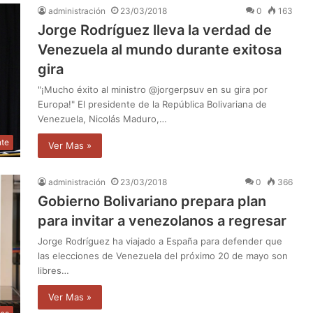
administración
23/03/2018
0
163
Jorge Rodríguez lleva la verdad de
Venezuela al mundo durante exitosa
gira
"¡Mucho éxito al ministro @jorgerpsuv en su gira por
Europa!" El presidente de la República Bolivariana de
Venezuela, Nicolás Maduro,…
nte
Ver Mas »
administración
23/03/2018
0
366
Gobierno Bolivariano prepara plan
para invitar a venezolanos a regresar
Jorge Rodríguez ha viajado a España para defender que
las elecciones de Venezuela del próximo 20 de mayo son
libres…
Ver Mas »