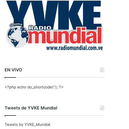
r
:
EN VIVO
<?php echo do_shortcode(‘‘); ?>
Tweets de YVKE Mundial
Tweets by YVKE_Mundial