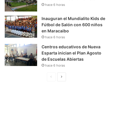
hace 6 horas
Inauguran el Mundialito Kids de
Fútbol de Salón con 600 niños
en Maracaibo
hace 6 horas
Centros educativos de Nueva
Esparta inician el Plan Agosto
de Escuelas Abiertas
hace 6 horas
P
S
á
i
g
g
i
u
n
i
a
e
A
n