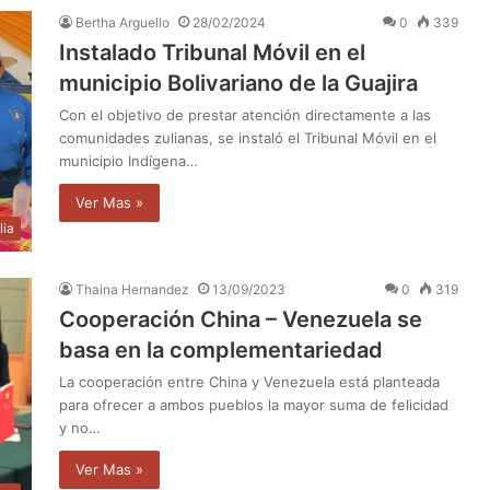
Bertha Arguello
28/02/2024
0
339
Instalado Tribunal Móvil en el
municipio Bolivariano de la Guajira
Con el objetivo de prestar atención directamente a las
comunidades zulianas, se instaló el Tribunal Móvil en el
municipio Indígena…
Ver Mas »
lia
Thaina Hernandez
13/09/2023
0
319
Cooperación China – Venezuela se
basa en la complementariedad
La cooperación entre China y Venezuela está planteada
para ofrecer a ambos pueblos la mayor suma de felicidad
y no…
Ver Mas »