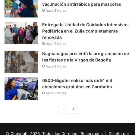
vacunación antirrábica para mascotas
hace 2 horas
Entregada Unidad de Cuidados Intensivos
Pediátrica en el Zulia completamente
renovada
hace 2 horas
Naguanagua presentó la programación de
las fiestas de la Virgen de Begoña
hace 3 horas
0800-Bigote realizó más de 91 mil
atenciones gratuitas en Carabobo
hace 3 horas
P
S
á
i
g
g
© Copyright 2026, Todos los Derechos Reservados | Diseño por
i
u