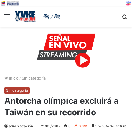
Menu
B
Inicio
/
Sin categoría
Sin categoría
Antorcha olímpica excluirá a
Taiwán en su recorrido
administración
21/09/2007
0
3.699
1 minuto de lectura