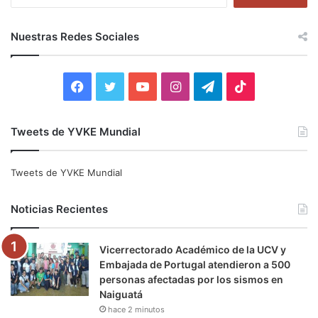
u
s
c
Nuestras Redes Sociales
a
r
:
F
T
Y
I
T
T
a
w
o
n
e
i
Tweets de YVKE Mundial
c
i
u
s
l
k
e
t
T
t
e
T
Tweets de YVKE Mundial
b
t
u
a
g
o
Noticias Recientes
o
e
b
g
r
k
Vicerrectorado Académico de la UCV y
o
r
e
r
a
Embajada de Portugal atendieron a 500
personas afectadas por los sismos en
k
a
m
Naiguatá
hace 2 minutos
m