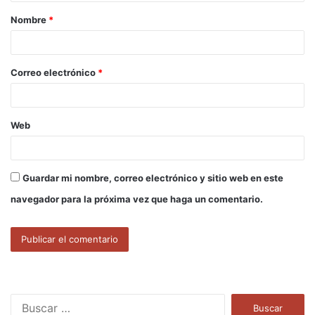
a
Nombre
*
r
i
o
Correo electrónico
*
*
Web
Guardar mi nombre, correo electrónico y sitio web en este
navegador para la próxima vez que haga un comentario.
B