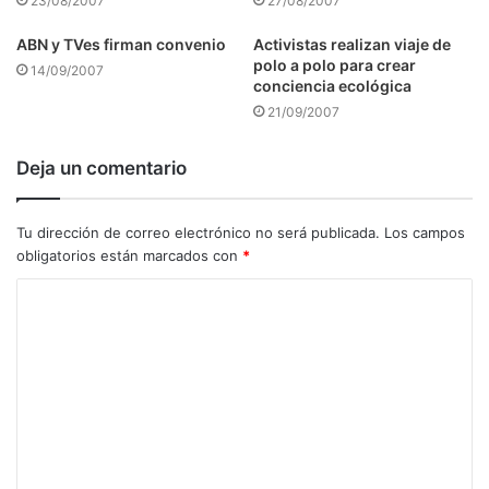
23/08/2007
27/08/2007
ABN y TVes firman convenio
Activistas realizan viaje de
polo a polo para crear
14/09/2007
conciencia ecológica
21/09/2007
Deja un comentario
Tu dirección de correo electrónico no será publicada.
Los campos
obligatorios están marcados con
*
C
o
m
e
n
t