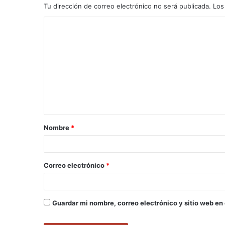
Tu dirección de correo electrónico no será publicada.
Los
C
o
m
e
n
t
a
Nombre
*
r
i
o
Correo electrónico
*
*
Guardar mi nombre, correo electrónico y sitio web en