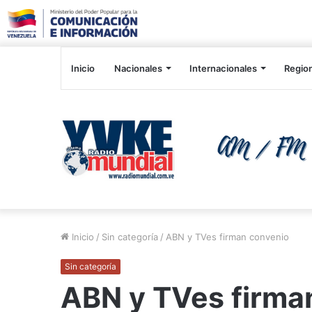
Inicio
Nacionales
Internacionales
Regio
Inicio
/
Sin categoría
/
ABN y TVes firman convenio
Sin categoría
ABN y TVes firma