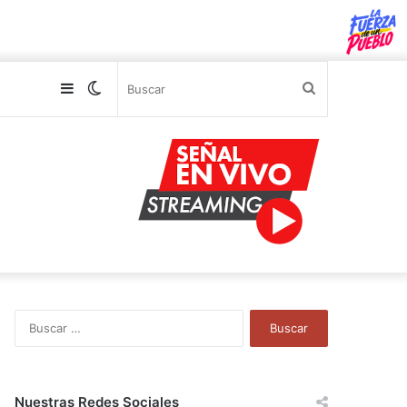
Sidebar
Switch
Buscar
skin
B
u
s
c
a
Nuestras Redes Sociales