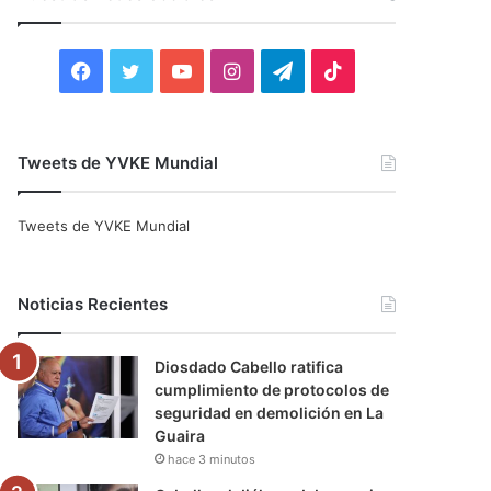
r
:
F
T
Y
I
T
T
a
w
o
n
e
i
c
i
u
s
l
k
Tweets de YVKE Mundial
e
t
T
t
e
T
Tweets de YVKE Mundial
b
t
u
a
g
o
o
e
b
g
r
k
Noticias Recientes
o
r
e
r
a
Diosdado Cabello ratifica
k
a
m
cumplimiento de protocolos de
seguridad en demolición en La
m
Guaira
hace 3 minutos