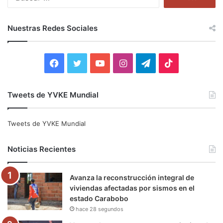
u
s
c
Nuestras Redes Sociales
a
r
:
F
T
Y
I
T
T
a
w
o
n
e
i
Tweets de YVKE Mundial
c
i
u
s
l
k
e
t
T
t
e
T
Tweets de YVKE Mundial
b
t
u
a
g
o
Noticias Recientes
o
e
b
g
r
k
Avanza la reconstrucción integral de
o
r
e
r
a
viviendas afectadas por sismos en el
estado Carabobo
k
a
m
hace 28 segundos
m