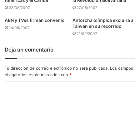
Américas y el Caribe
la Revolución Bolivariana
23/08/2007
27/08/2007
ABN y TVes firman convenio
Antorcha olímpica excluirá a
Taiwán en su recorrido
14/09/2007
21/09/2007
Deja un comentario
Tu dirección de correo electrónico no será publicada.
Los campos
obligatorios están marcados con
*
C
o
m
e
n
t