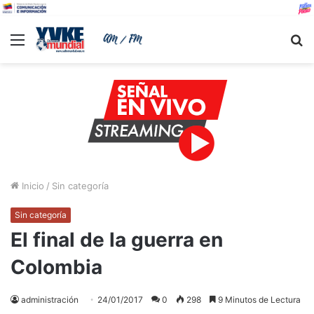
Menu
B
Inicio
/
Sin categoría
Sin categoría
El final de la guerra en
Colombia
administración
24/01/2017
0
298
9 Minutos de Lectura