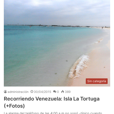
Sin categoría
administración
30/04/2015
0
389
Recorriendo Venezuela: Isla La Tortuga
(+Fotos)
La alarma del teléfono de las 4:00 a.m no sonó -típico cuando