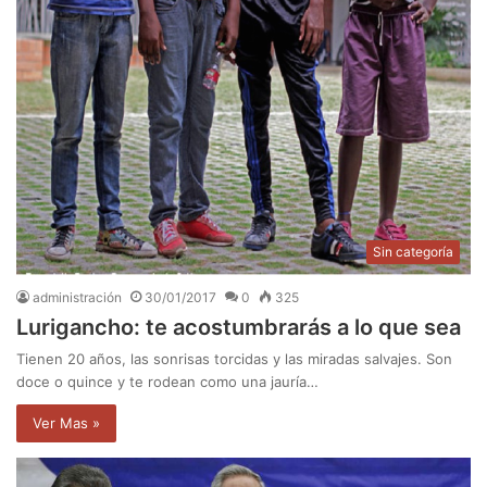
Sin categoría
administración
30/01/2017
0
325
Lurigancho: te acostumbrarás a lo que sea
Tienen 20 años, las sonrisas torcidas y las miradas salvajes. Son
doce o quince y te rodean como una jauría…
Ver Mas »