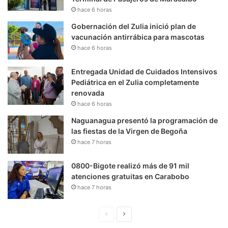
hace 6 horas
Gobernación del Zulia inició plan de
vacunación antirrábica para mascotas
hace 6 horas
Entregada Unidad de Cuidados Intensivos
Pediátrica en el Zulia completamente
renovada
hace 6 horas
Naguanagua presentó la programación de
las fiestas de la Virgen de Begoña
hace 7 horas
0800-Bigote realizó más de 91 mil
atenciones gratuitas en Carabobo
hace 7 horas
P
S