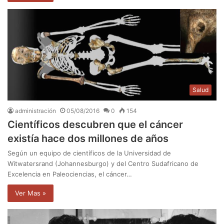
Salud
administración
05/08/2016
0
154
Científicos descubren que el cáncer
existía hace dos millones de años
Según un equipo de científicos de la Universidad de
Witwatersrand (Johannesburgo) y del Centro Sudafricano de
Excelencia en Paleociencias, el cáncer…
Ver Mas »