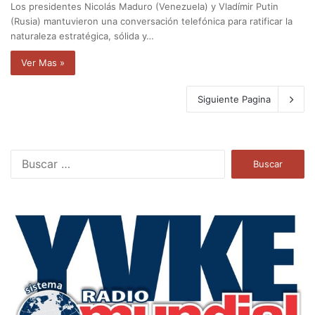
Los presidentes Nicolás Maduro (Venezuela) y Vladímir Putin
(Rusia) mantuvieron una conversación telefónica para ratificar la
naturaleza estratégica, sólida y…
Ver Mas »
Siguiente Pagina
B
u
s
c
a
r
: