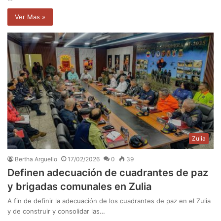
Ver Mas »
Zulia
Bertha Arguello
17/02/2026
0
39
Definen adecuación de cuadrantes de paz
y brigadas comunales en Zulia
A fin de definir la adecuación de los cuadrantes de paz en el Zulia
y de construir y consolidar las…