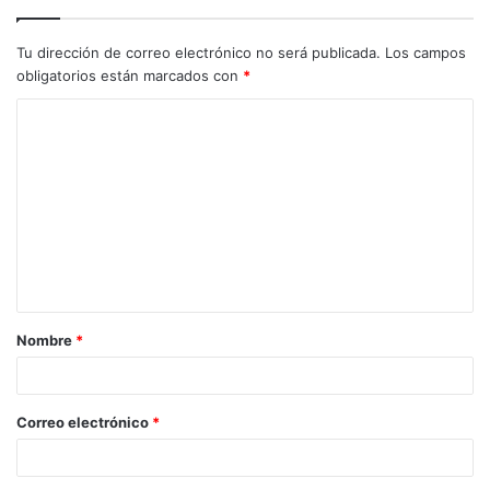
Tu dirección de correo electrónico no será publicada.
Los campos
obligatorios están marcados con
*
C
o
m
e
n
t
a
Nombre
*
r
i
o
Correo electrónico
*
*