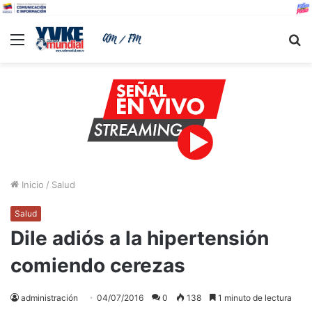
Menu
B
Inicio
/
Salud
Salud
Dile adiós a la hipertensión
comiendo cerezas
administración
04/07/2016
0
138
1 minuto de lectura