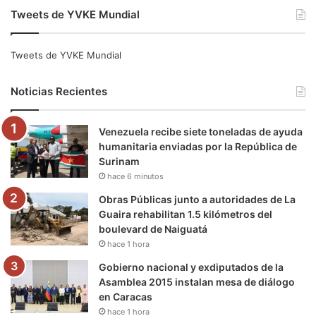
Tweets de YVKE Mundial
c
i
u
s
l
k
e
t
T
t
e
T
Tweets de YVKE Mundial
b
t
u
a
g
o
Noticias Recientes
o
e
b
g
r
k
Venezuela recibe siete toneladas de ayuda
o
r
e
r
a
humanitaria enviadas por la República de
Surinam
k
a
m
hace 6 minutos
m
Obras Públicas junto a autoridades de La
Guaira rehabilitan 1.5 kilómetros del
boulevard de Naiguatá
hace 1 hora
Gobierno nacional y exdiputados de la
Asamblea 2015 instalan mesa de diálogo
en Caracas
hace 1 hora