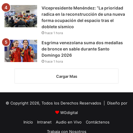
Vicepresidente Menéndez: “La prioridad
radica en la reconstrucción de una nueva
forma ocupación del espacio tras el
doblete sísmico
hace 1 hora
Esgrima venezolana suma dos medallas
de bronce en sable durante Santo
Domingo 2026
hace 1 hora
Cargar Mas
© Copyright 2026, Todos los Derechos Reservados | Diseño por
WGdigital
Inicio
Intranet
Audio en Vivo
Contáctenos
Trabaja con Nosotros