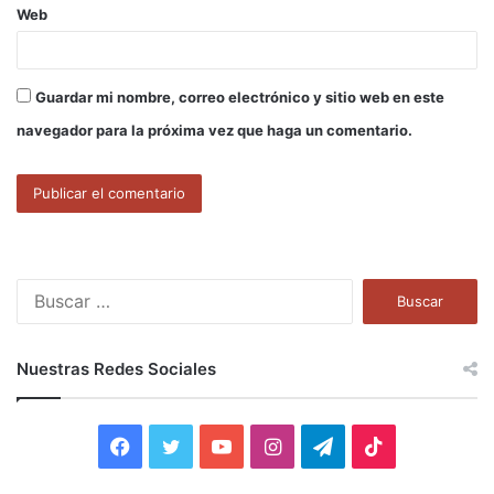
Web
Guardar mi nombre, correo electrónico y sitio web en este
navegador para la próxima vez que haga un comentario.
B
u
s
c
Nuestras Redes Sociales
a
r
:
F
T
Y
I
T
T
a
w
o
n
e
i