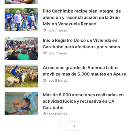
Pito Cachimbo recibe plan integral de
atención y reconstrucción de la Gran
Misión Venezuela Renace
hace 7 horas
Inicia Registro Único de Vivienda en
Carabobo para afectados por sismos
hace 7 horas
Arreo más grande de América Latina
moviliza más de 6.000 mautes en Apure
hace 8 horas
Más de 6.000 atenciones realizadas en
actividad lúdica y recreativa en CAI
Carabobo
hace 8 horas
P
S
á
i