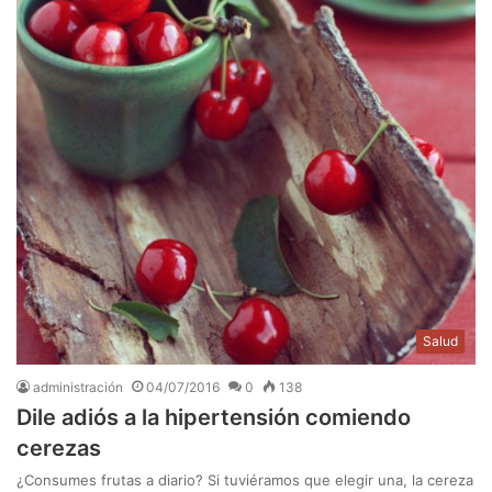
Salud
administración
04/07/2016
0
138
Dile adiós a la hipertensión comiendo
cerezas
¿Consumes frutas a diario? Si tuviéramos que elegir una, la cereza