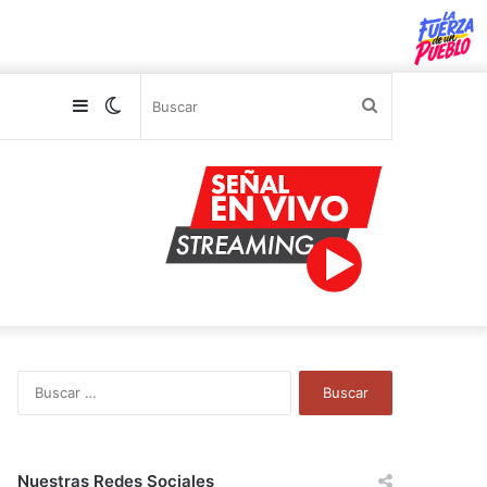
Sidebar
Switch
Buscar
skin
B
u
s
c
a
Nuestras Redes Sociales