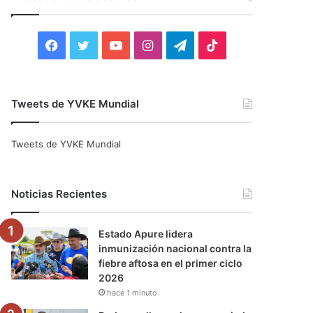
r
:
F
T
Y
I
T
T
a
w
o
n
e
i
c
i
u
s
l
k
Tweets de YVKE Mundial
e
t
T
t
e
T
Tweets de YVKE Mundial
b
t
u
a
g
o
o
e
b
g
r
k
Noticias Recientes
o
r
e
r
a
Estado Apure lidera
k
a
m
inmunización nacional contra la
fiebre aftosa en el primer ciclo
m
2026
hace 1 minuto