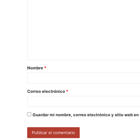
C
o
m
e
n
t
a
Nombre
*
r
i
o
Correo electrónico
*
*
Guardar mi nombre, correo electrónico y sitio web en