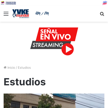
Menu
B
Inicio
/
Estudios
Estudios