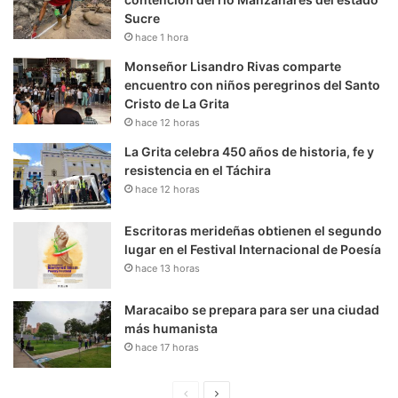
Sucre
hace 1 hora
Monseñor Lisandro Rivas comparte
encuentro con niños peregrinos del Santo
Cristo de La Grita
hace 12 horas
La Grita celebra 450 años de historia, fe y
resistencia en el Táchira
hace 12 horas
Escritoras merideñas obtienen el segundo
lugar en el Festival Internacional de Poesía
hace 13 horas
Maracaibo se prepara para ser una ciudad
más humanista
hace 17 horas
P
S