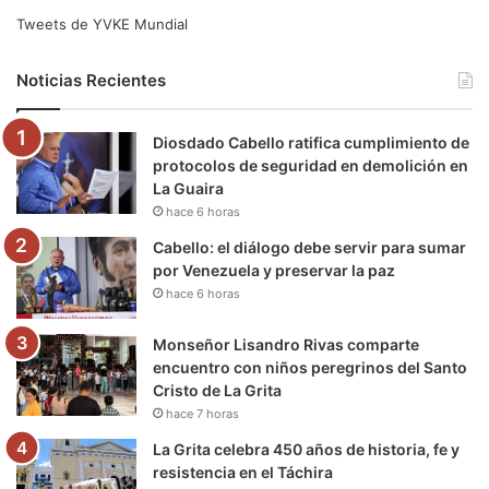
e
t
T
t
e
T
Tweets de YVKE Mundial
b
t
u
a
g
o
Noticias Recientes
o
e
b
g
r
k
Diosdado Cabello ratifica cumplimiento de
o
r
e
r
a
protocolos de seguridad en demolición en
La Guaira
k
a
m
hace 6 horas
m
Cabello: el diálogo debe servir para sumar
por Venezuela y preservar la paz
hace 6 horas
Monseñor Lisandro Rivas comparte
encuentro con niños peregrinos del Santo
Cristo de La Grita
hace 7 horas
La Grita celebra 450 años de historia, fe y
resistencia en el Táchira