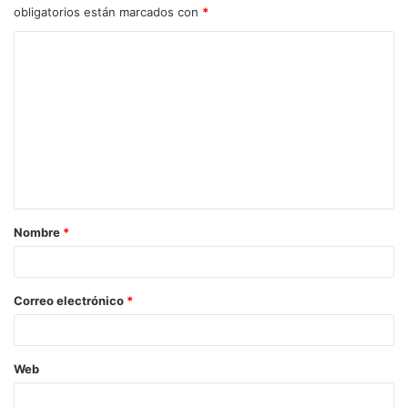
obligatorios están marcados con
*
C
o
m
e
n
t
a
Nombre
*
r
i
o
Correo electrónico
*
*
Web