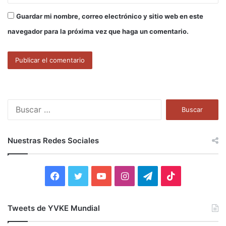
Guardar mi nombre, correo electrónico y sitio web en este
navegador para la próxima vez que haga un comentario.
B
u
s
c
Nuestras Redes Sociales
a
r
:
F
T
Y
I
T
T
a
w
o
n
e
i
Tweets de YVKE Mundial
c
i
u
s
l
k