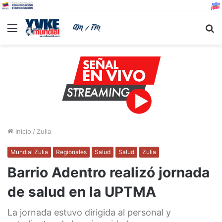
Menu
B
Inicio
/
Zulia
Mundial Zulia
Regionales
Salud
Salud
Zulia
Barrio Adentro realizó jornada
de salud en la UPTMA
La jornada estuvo dirigida al personal y