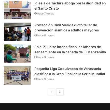
Iglesia de Táchira aboga por la dignidad en
el Santo Cristo
hace 7 horas
Protección Civil Mérida dictó taller de
prevención sísmica a adultos mayores
hace 8 horas
En el Zulia se intensifican las labores de
saneamiento en la cañada de El Manzanillo
hace 9 horas
Pequeña Liga Coquivacoa de Venezuela
clasifica a la Gran Final de la Serie Mundial
hace 9 horas
P
S
á
i
g
g