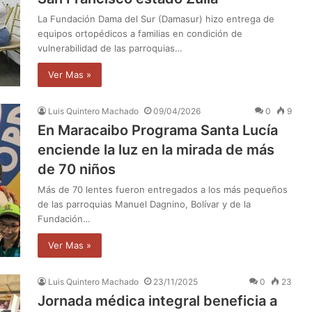
La Fundación Dama del Sur (Damasur) hizo entrega de
equipos ortopédicos a familias en condición de
vulnerabilidad de las parroquias…
Ver Mas »
Luis Quintero Machado
09/04/2026
0
9
En Maracaibo Programa Santa Lucía
enciende la luz en la mirada de más
de 70 niños
Más de 70 lentes fueron entregados a los más pequeños
de las parroquias Manuel Dagnino, Bolívar y de la
Fundación…
Ver Mas »
Luis Quintero Machado
23/11/2025
0
23
Jornada médica integral beneficia a