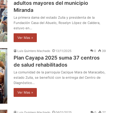
adultos mayores del municipio
Miranda
La primera dama del estado Zulia y presidenta de la
Fundación Casa del Abuelo, Roselyn López de Caldera,
estuvo en…
Ver Mas »
Luis Quintero Machado
13/11/2025
0
39
Plan Cayapa 2025 suma 37 centros
de salud rehabilitados
La comunidad de la parroquia Cacique Mara de Maracaibo,
estado Zulia, se benefició con la entrega del Centro de
Diagnóstico…
Ver Mas »
Luis Quintero Machado
06/11/2025
0
27