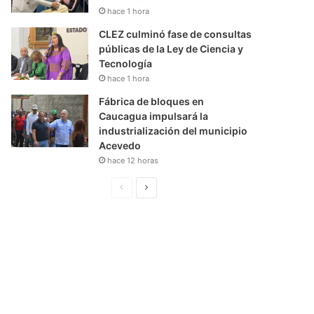
hace 1 hora
CLEZ culminó fase de consultas
públicas de la Ley de Ciencia y
Tecnología
hace 1 hora
Fábrica de bloques en
Caucagua impulsará la
industrialización del municipio
Acevedo
hace 12 horas
P
S
á
i
g
g
i
u
n
i
a
e
A
n