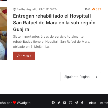
Bertha Arguello
01/11/2024
0
532
Entregan rehabilitado el Hospital I
San Rafael de Mara en la sub región
Guajira
Siete importantes áreas de servicio totalmente
rehabilitadas tiene el Hospital I San Rafael de Mara,
ubicado en El Moján. La…
Ver Mas »
Siguiente Pagina
seño por
WGdigital
Facebook
Twitter
YouTube
Instagram
Telegram
TikTok
Inicio
Intra