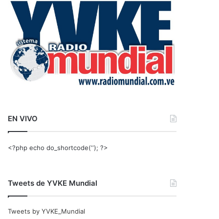
r
:
EN VIVO
<?php echo do_shortcode(‘‘); ?>
Tweets de YVKE Mundial
Tweets by YVKE_Mundial