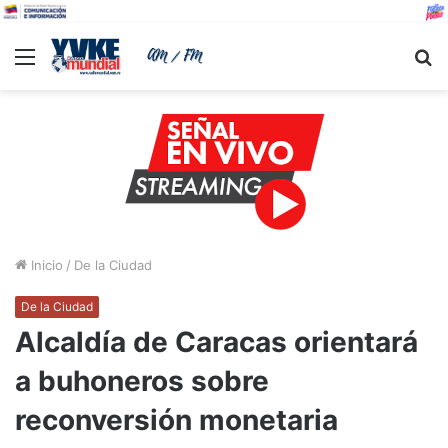
Menu
B
Inicio
/
De la Ciudad
De la Ciudad
Alcaldía de Caracas orientará
a buhoneros sobre
reconversión monetaria