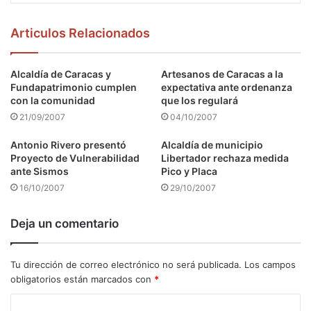
Articulos Relacionados
Alcaldía de Caracas y
Artesanos de Caracas a la
Fundapatrimonio cumplen
expectativa ante ordenanza
con la comunidad
que los regulará
21/09/2007
04/10/2007
Antonio Rivero presentó
Alcaldía de municipio
Proyecto de Vulnerabilidad
Libertador rechaza medida
ante Sismos
Pico y Placa
16/10/2007
29/10/2007
Deja un comentario
Tu dirección de correo electrónico no será publicada.
Los campos
obligatorios están marcados con
*
C