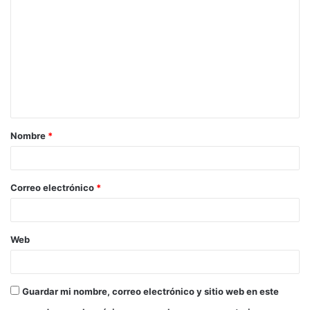
o
m
e
n
t
a
Nombre
*
r
i
o
Correo electrónico
*
*
Web
Guardar mi nombre, correo electrónico y sitio web en este