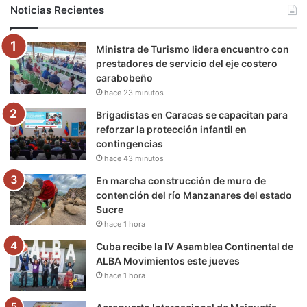
b
t
u
a
g
o
Noticias Recientes
o
e
b
g
r
k
Ministra de Turismo lidera encuentro con
o
r
e
r
a
prestadores de servicio del eje costero
carabobeño
k
a
m
hace 23 minutos
m
Brigadistas en Caracas se capacitan para
reforzar la protección infantil en
contingencias
hace 43 minutos
En marcha construcción de muro de
contención del río Manzanares del estado
Sucre
hace 1 hora
Cuba recibe la IV Asamblea Continental de
ALBA Movimientos este jueves
hace 1 hora