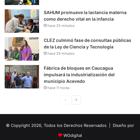
SAHUM promueve la lactancia materna
como derecho vital en la infancia
hace 25 minutos
CLEZ culminó fase de consultas públicas
de la Ley de Ciencia y Tecnología
hace 29 minutos
Fábrica de bloques en Caucagua
impulsará la industrialización del
municipio Acevedo
hace 11 horas
P
S
á
i
g
g
© Copyright 2026, Todos los Derechos Reservados | Diseño por
i
u
n
i
WGdigital