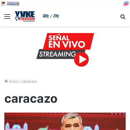
Menu
B
Inicio
/
caracazo
caracazo