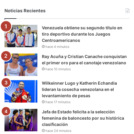
b
t
u
a
g
o
Noticias Recientes
o
e
b
g
r
k
Venezuela obtiene su segundo título en
o
r
e
r
a
tiro deportivo durante los Juegos
Centroamericanos
k
a
m
hace 4 minutos
m
Ray Acuña y Cristian Canache conquistan
el primer oro para el canotaje venezolano
hace 10 minutos
Wilkeinner Lugo y Katherin Echandia
lideran la cosecha venezolana en el
levantamiento de pesas
hace 17 minutos
Jefa de Estado felicita a la selección
femenina de baloncesto por su histórica
clasificación
hace 24 minutos