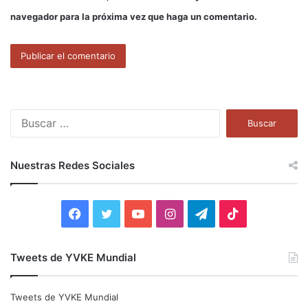
navegador para la próxima vez que haga un comentario.
B
u
s
c
Nuestras Redes Sociales
a
r
:
F
T
Y
I
T
T
a
w
o
n
e
i
Tweets de YVKE Mundial
c
i
u
s
l
k
e
t
T
t
e
T
Tweets de YVKE Mundial