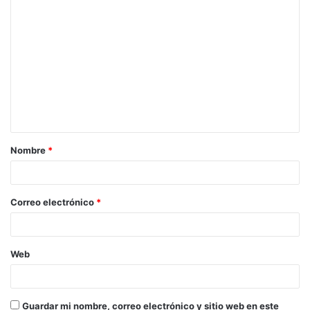
C
o
m
e
n
t
a
Nombre
*
r
i
o
Correo electrónico
*
*
Web
Guardar mi nombre, correo electrónico y sitio web en este