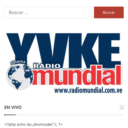
B
u
s
c
a
r
:
EN VIVO
<?php echo do_shortcode(‘‘); ?>