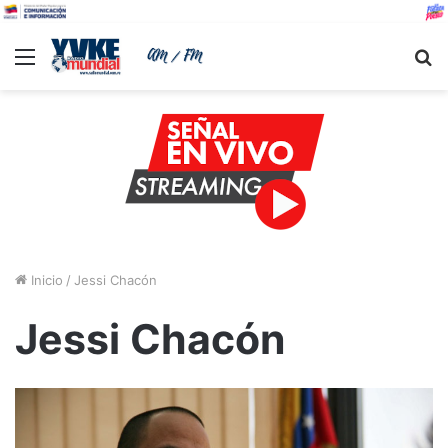
Menu
B
Inicio
/
Jessi Chacón
Jessi Chacón