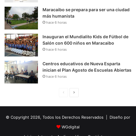
Maracaibo se prepara para ser una ciudad
más humanista
hace 6 horas
Inauguran el Mundialito Kids de Fútbol de
Salón con 600 niños en Maracaibo
hace 6 horas
Centros educativos de Nueva Esparta
inician el Plan Agosto de Escuelas Abiertas
hace 6 horas
P
S
á
i
g
g
© Copyright 2026, Todos los Derechos Reservados | Diseño por
i
u
n
i
WGdigital
a
e