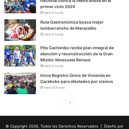
nacional contra la fiebre aftosa en el
primer ciclo 2026
hace 5 horas
Ruta Gastronómica busca mejor
tumbarrancho de Maracaibo
hace 6 horas
Pito Cachimbo recibe plan integral de
atención y reconstrucción de la Gran
Misión Venezuela Renace
hace 9 horas
Inicia Registro Único de Vivienda en
Carabobo para afectados por sismos
hace 10 horas
P
S
á
i
g
g
© Copyright 2026, Todos los Derechos Reservados | Diseño por
i
u