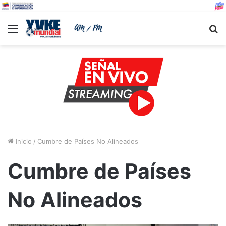
Menu
B
Inicio
/
Cumbre de Países No Alineados
Cumbre de Países
No Alineados