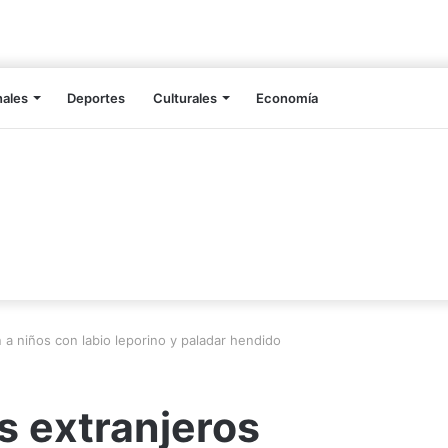
nales
Deportes
Culturales
Economía
 a niños con labio leporino y paladar hendido
s extranjeros